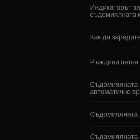
Индикаторът за 
съдомиялната
Как да заредит
Ръждиви петна 
Съдомиялната м
автоматично вр
Съдомиялната н
Съдомиялната пока