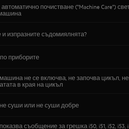
автоматично почистване ("Machine Care") све
 машина
е и изпразните съдомиялнята?
по приборите
ашина не се включва, не започва цикъл, не
атата в края на цикъл
е суши или не суши добре
зва съобщение за грешка i50, i51, i52, i53, i54, 