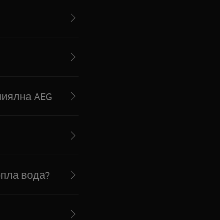
миялна AEG
опла вода?