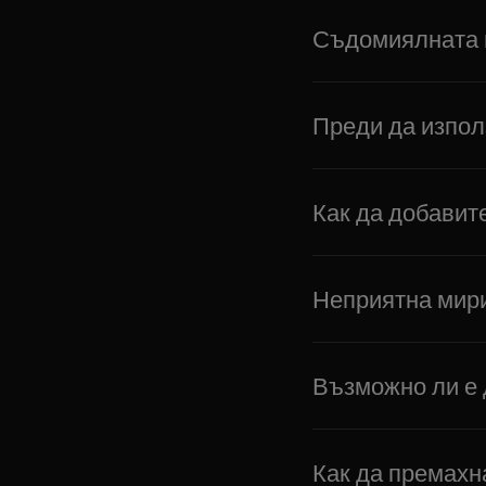
Съдомиялната м
Преди да изпол
Как да добавит
Неприятна мир
Възможно ли е 
Как да премахн