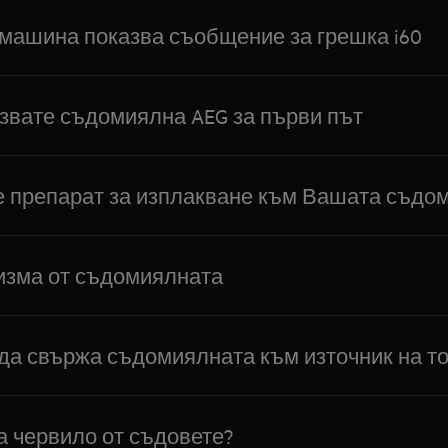
ашина показва съобщение за грешка i60
звате съдомиялна AEG за първи път
е препарат за изплакване към Вашата съдо
изма от съдомиялната
да свържа съдомиялната към източник на т
а червило от съдовете?