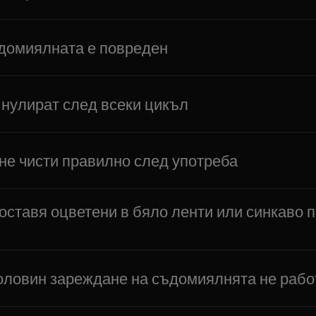
домиялната е повреден
 нулират след всеки цикъл
е чисти правилно след употреба
ставя оцветени в бяло ленти или синкаво п
оловин зареждане на съдомиялнята не рабо