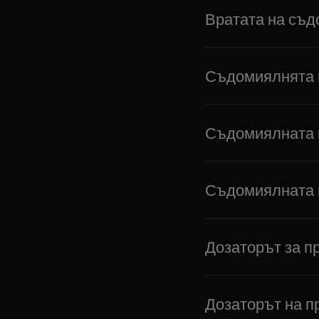
Вратата на съд
Съдомиялнята н
Съдомиялната п
Съдомиялната по
Дозаторът за п
Дозаторът на п