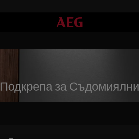
Подкрепа за Съдомиялн