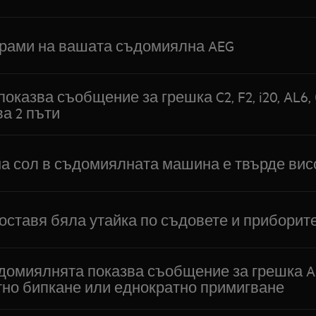
грами на вашата съдомиялна AEG
казва съобщение за грешка C2, F2, i20, AL6,
а 2 пъти
а сол в съдомиялната машина е твърде вис
ставя бяла утайка по съдовете и приборит
омиялнята показва съобщение за грешка AL5, 
атно бипкане или еднократно примигване