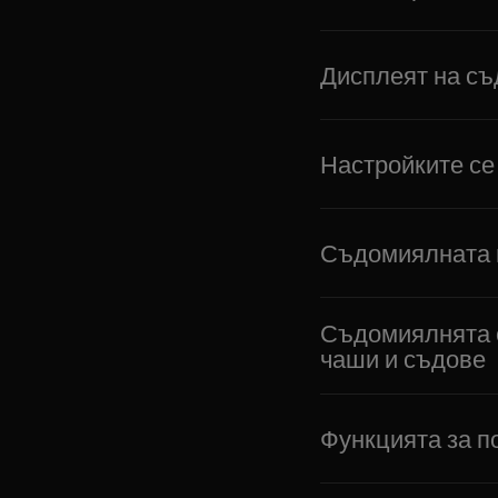
Дисплеят на съ
Настройките се
Съдомиялната н
Съдомиялнята о
чаши и съдове
Функцията за п