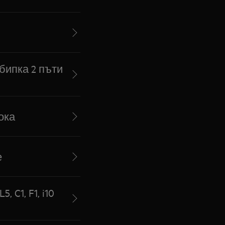
 бипка 2 пъти
ока
е
C1, F1, i10