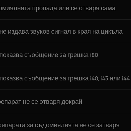
омиялнята пропада или се отваря сама
е издава звуков сигнал в края на цикъла
оказва съобщение за грешка i80
казва съобщение за грешка i40, i43 или i44
репарат не се отваря докрай
репарата за съдомиялнята не се затваря