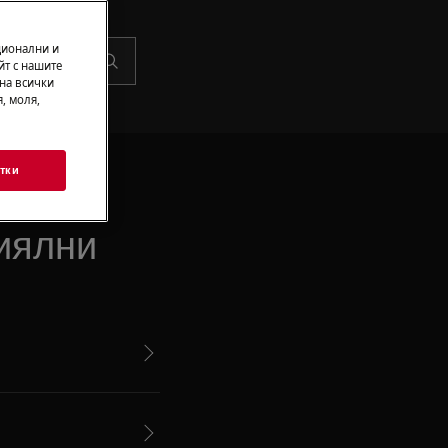
ционални и
йт с нашите
 на всички
, моля,
тки
иялни