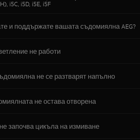
5H), i5C, i5D, i5E, i5F
ате и поддържате вашата съдомиялна AEG?
етление не работи
съдомиялна не се разтварят напълно
омиялната не остава отворена
е започва цикъла на измиване