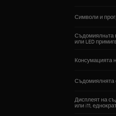
Символи и про
Съдомиялнaта по
или LED примигв
Консумацията н
Съдомиялнята о
Дисплеят на съд
или i11, еднокр