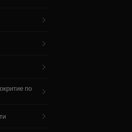
окритие по
ти