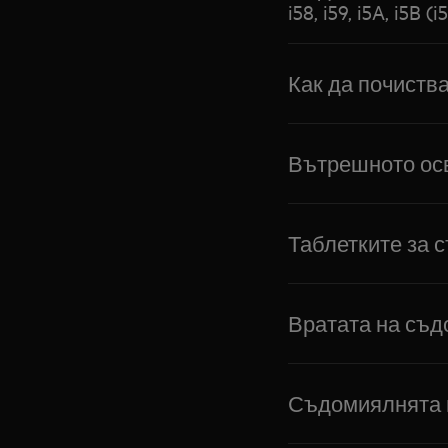
i58, i59, i5A, i5B (i
Как да почиств
Вътрешното осв
Таблетките за 
Вратата на съд
Съдомиялнята н