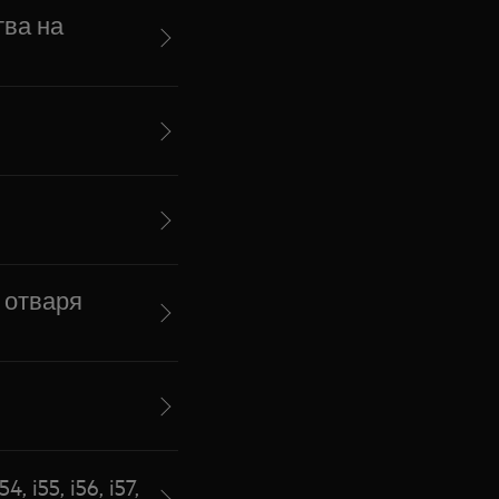
тва на
 отваря
i55, i56, i57,