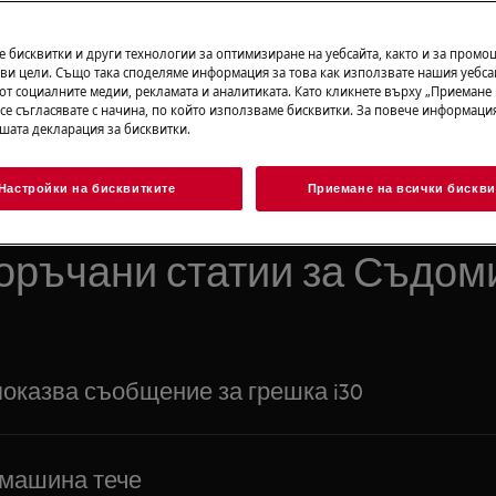
Търсене сред нашите помощни статии
 бисквитки и други технологии за оптимизиране на уебсайта, както и за промо
ви цели. Също така споделяме информация за това как използвате нашия уебса
от социалните медии, рекламата и аналитиката. Като кликнете върху „Приемане
 се съгласявате с начина, по който използваме бисквитки. За повече информация
ашата декларация за бисквитки.
Настройки на бисквитките
Приемане на всички бискви
оръчани статии за Съдом
показва съобщение за грешка i30
машина тече