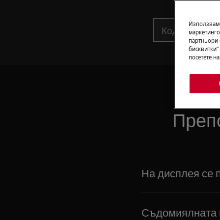
Използваме
маркетинго
партньори 
бисквитки“
посетете н
Преп
На дисплея се 
Съдомиялната 