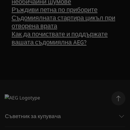
необичайни шумове
Ръждиви петна по приборите
Съдомиялната стартира цикъл при
отворена врата
Как да почиствате и поддържате
вашата съдомиялна AEG?
Съветник за купувача