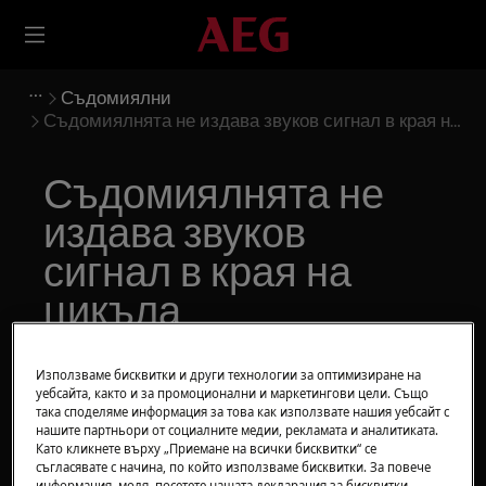
Съдомиялни
Съдомиялнята не издава звуков сигнал в края на
цикъла
Съдомиялнята не
издава звуков
сигнал в края на
цикъла
Решение
Използваме бисквитки и други технологии за оптимизиране на
уебсайта, както и за промоционални и маркетингови цели. Също
Проблем:
така споделяме информация за това как използвате нашия уебсайт с
нашите партньори от социалните медии, рекламата и аналитиката.
Като кликнете върху „Приемане на всички бисквитки“ се
Съдомиялната не издава звуков сигнал в
съгласявате с начина, по който използваме бисквитки. За повече
края на цикъла. Означава, че сигналът
информация, моля, посетете нашата декларация за бисквитки.