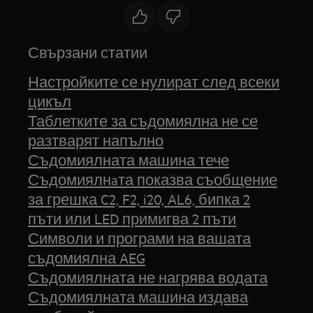
Свързани статии
Настройките се нулират след всеки
цикъл
Таблетките за съдомиялна не се
разтварят напълно
Съдомиялната машина тече
Съдомиялнaта показва съобщение
за грешка C2, F2, i20, AL6, бипка 2
пъти или LED примигва 2 пъти
Символи и програми на вашата
съдомиялна AEG
Съдомиялната не нагрява водата
Съдомиялната машина издава