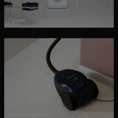
Пране
Прахосмукачки