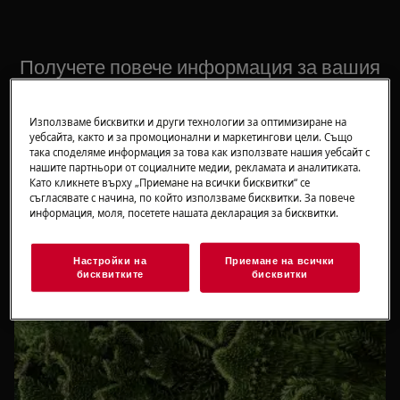
Получете повече информация за вашия
продукт
Използваме бисквитки и други технологии за оптимизиране на
Намерете цялата информация тук - всичко от
уебсайта, както и за промоционални и маркетингови цели. Също
начални стъпки до съвети за най-добрата грижа за
така споделяме информация за това как използвате нашия уебсайт с
нашите партньори от социалните медии, рекламата и аналитиката.
вашия продукт, отстраняване на проблеми или
Като кликнете върху „Приемане на всички бисквитки“ се
ремонт.
съгласявате с начина, по който използваме бисквитки. За повече
информация, моля, посетете нашата декларация за бисквитки.
Настройки на
Приемане на всички
бисквитките
бисквитки