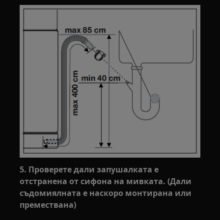
5. Проверете дали запушалката е
отстранена от сифона на мивката. (Дали
съдомиялнaта е наскоро монтирана или
премествана)