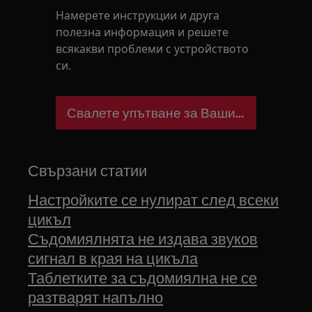
Намерете инструкции и друга
полезна информация и решете
всякакви проблеми с устройството
си.
Свалете упътване за Вашия уред
Свързани статии
Настройките се нулират след всеки
цикъл
Съдомиялнята не издава звуков
сигнал в края на цикъла
Таблетките за съдомиялна не се
разтварят напълно