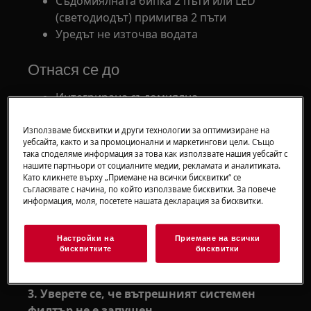
Съдомиялнaта бипка 2 пъти или LED
(светодиодът) примигва 2 пъти
Уредът не източва водата
Отнася се до
Интегрирана съдомиялнa
Самостоятелна съдомиялна машина
Използваме бисквитки и други технологии за оптимизиране на
уебсайта, както и за промоционални и маркетингови цели. Също
Решение
така споделяме информация за това как използвате нашия уебсайт с
нашите партньори от социалните медии, рекламата и аналитиката.
Код на грешка i20 - уредът не източва водата.
Като кликнете върху „Приемане на всички бисквитки“ се
съгласявате с начина, по който използваме бисквитки. За повече
информация, моля, посетете нашата декларация за бисквитки.
1. Уверете се, че каналът на водата не е
запушен
Настройки на
Приемане на всички
2. Уверете се, че филтърът на отходния
бисквитките
бисквитки
маркуч не е запушен
3. Уверете се, че вътрешният системен
филтър не е запушен