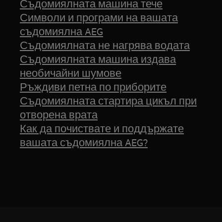
Съдомиялната машина тече
Символи и програми на вашата
съдомиялна AEG
Съдомиялната не нагрява водата
Съдомиялната машина издава
необичайни шумове
Ръждиви петна по приборите
Съдомиялната стартира цикъл при
отворена врата
Как да почиствате и поддържате
вашата съдомиялна AEG?