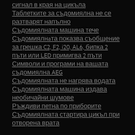
сигнал в края на цикъла
Таблетките за съдомиялна не се
разтварят напълно
Съдомиялната машина тече
Съдомиялнaта показва съобщение
за грешка C2, F2, i20, AL6, бипка 2
пъти или LED примигва 2 пъти
Символи и програми на вашата
съдомиялна AEG
Съдомиялната не нагрява водата
Съдомиялната машина издава
необичайни шумове
Ръждиви петна по приборите
Съдомиялната стартира цикъл при
отворена врата