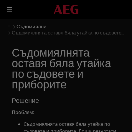
Съдомиялни
Съдомиялнята оставя бяла утайка по съдовете
и приборите
Съдомиялнята
оставя бяла утайка
по съдовете и
приборите
Решение
Проблем:
Съдомиялнята оставя бяла утайка по
съдовете и приборите. Лоши резултати