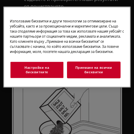
от почистването
Приложимо към:
Използваме бисквитки и други технологии за оптимизиране на
уебсайта, както и за промоционални и маркетингови цели. Също
Вградена съдомиялня
така споделяме информация за това как използвате нашия уебсайт с
Свободностояща съдомиялна машина
нашите партньори от социалните медии, рекламата и аналитиката.
Като кликнете върху „Приемане на всички бисквитки“ се
Решение:
съгласявате с начина, по който използваме бисквитки. За повече
информация, моля, посетете нашата декларация за бисквитки.
1. Проверете дали капакът има
уплътнение и дали той е монтиран
Настройки на
Приемане на всички
правилно в дозатора за сол.
бисквитките
бисквитки