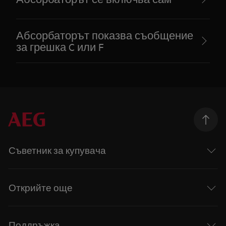
Абсорбаторът показва съобщение
за грешка C или F
Съветник за купувача
Открийте още
Поддръжка