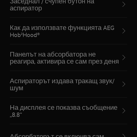
Заседнал / счупен бутон на
аспиратор
Как да използвате функцията AEG
Hob²Hood®
Панелът на абсорбатора не
реагира, активира се сам през деня
Аспираторът издава тракащ звук/
шум
На дисплея се показва съобщение
„8.8“
Абсорбаторът се включва сам