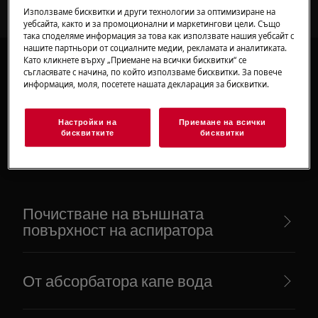
Използваме бисквитки и други технологии за оптимизиране на
уебсайта, както и за промоционални и маркетингови цели. Също
така споделяме информация за това как използвате нашия уебсайт с
нашите партньори от социалните медии, рекламата и аналитиката.
Като кликнете върху „Приемане на всички бисквитки“ се
съгласявате с начина, по който използваме бисквитки. За повече
информация, моля, посетете нашата декларация за бисквитки.
Препоръчани статии
Настройки на
Приемане на всички
бисквитките
бисквитки
за Абсорбатори
Почистване на външната
повърхност на аспиратора
От абсорбатора капе вода