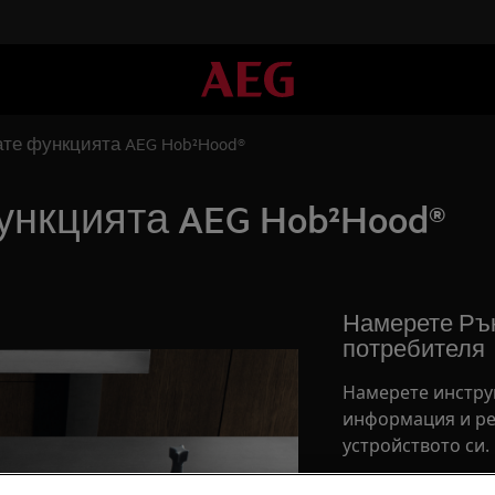
ате функцията AEG Hob²Hood®
ункцията AEG Hob²Hood®
Намерете Рък
потребителя
Намерете инстру
информация и ре
устройството си.