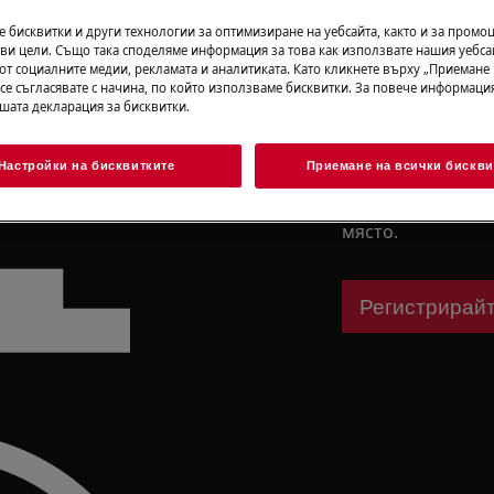
Свалете упът
 бисквитки и други технологии за оптимизиране на уебсайта, както и за промо
ви цели. Също така споделяме информация за това как използвате нашия уебса
от социалните медии, рекламата и аналитиката. Като кликнете върху „Приемане
 се съгласявате с начина, по който използваме бисквитки. За повече информация
ашата декларация за бисквитки.
Регистрирайт
Настройки на бисквитките
Приемане на всички бискви
Регистрирайте в
намерете всичко,
място.
Регистрирайт