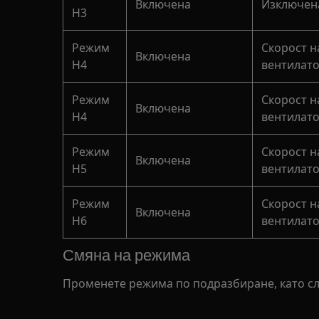
Включена
Изключен
H3
Режим
Скорост н
Включена
H4
вентилато
Режим
Скорост н
Включена
H4
вентилато
Режим
Скорост н
Включена
H5
вентилато
Режим
Скорост н
Включена
H6
вентилато
Смяна на режима
Променете режима по подразбиране, като сл