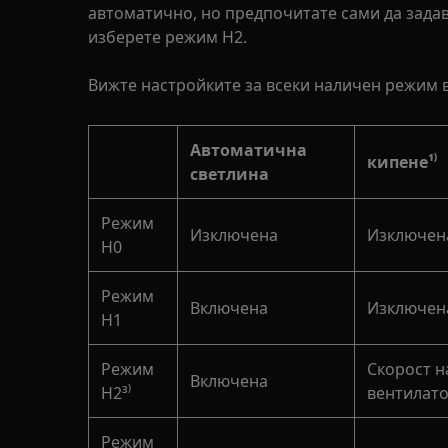
автоматично, но предпочитате сами да задав
изберете режим H2.
Вижте настройките за всеки наличен режим в
Автоматична
кипене¹⁾
светлина
Режим
Изключена
Изключен
H0
Режим
Включена
Изключен
H1
Режим
Скорост н
Включена
H2³⁾
вентилато
Режим