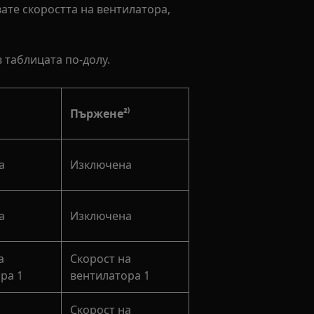
ате скоростта на вентилатора,
 таблицата по-долу.
Пържене²⁾
а
Изключена
а
Изключена
а
Скорост на
ра 1
вентилатора 1
Скорост на