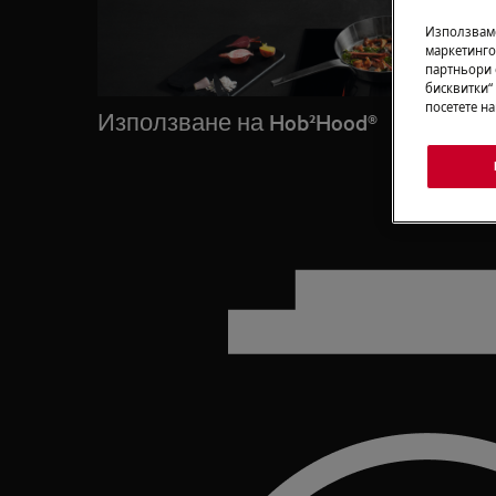
Използваме
маркетинго
партньори 
бисквитки“
посетете н
Използване на Hob²Hood®