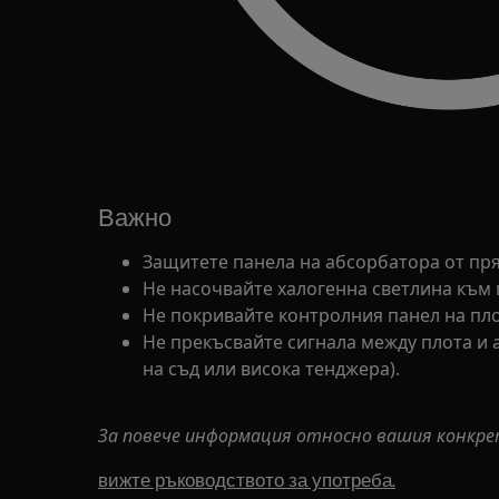
Важно
Защитете панела на абсорбатора от пря
Не насочвайте халогенна светлина към 
Не покривайте контролния панел на пло
Не прекъсвайте сигнала между плота и 
на съд или висока тенджера).
За повече информация относно вашия конкре
вижте ръководството за употреба.