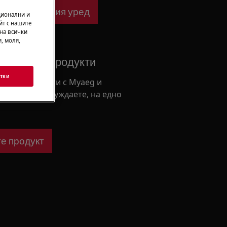
ване за Вашия уред
ционални и
йт с нашите
 на всички
, моля,
е вашите продукти
тки
ашите продукти с Myaeg и
 от което се нуждаете, на едно
е продукт