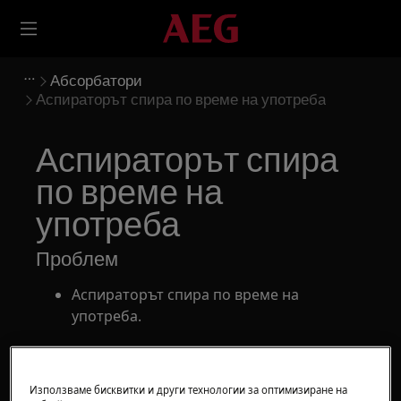
Абсорбатори
Аспираторът спира по време на употреба
Аспираторът спира
по време на
употреба
Проблем
Аспираторът спира по време на
употреба.
Отнася се до
Използваме бисквитки и други технологии за оптимизиране на
Аспиратори за готварска печка