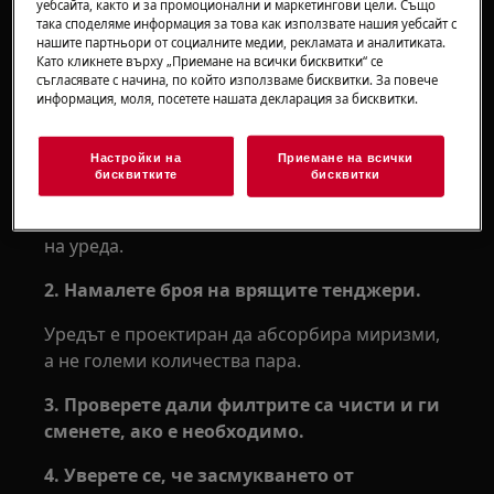
уебсайта, както и за промоционални и маркетингови цели. Също
така споделяме информация за това как използвате нашия уебсайт с
нашите партньори от социалните медии, рекламата и аналитиката.
Решение
Като кликнете върху „Приемане на всички бисквитки“ се
съгласявате с начина, по който използваме бисквитки. За повече
1. Изключете готварската печка и
информация, моля, посетете нашата декларация за бисквитки.
аспиратора, изчакайте 5 минути и отново
включете уреда.
Настройки на
Приемане на всички
бисквитките
бисквитки
Това трябва да даде на аспиратора
достатъчно време за охлаждане и нулиране
на уреда.
2. Намалете броя на врящите тенджери.
Уредът е проектиран да абсорбира миризми,
а не големи количества пара.
3. Проверете дали филтрите са чисти и ги
сменете, ако е необходимо.
4. Уверете се, че засмукването от