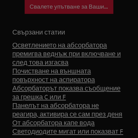
Свалете упътване за Вашия уред
Свързани статии
Осветлението на абсорбатора
премигва веднъж при включване и
след това изгасва
Почистване на външната
повърхност на аспиратора
Абсорбаторът показва съобщение
за грешка C или F
Панелът на абсорбатора не
реагира, активира се сам през деня
От абсорбатора капе вода
Светодиодите мигат или показват F