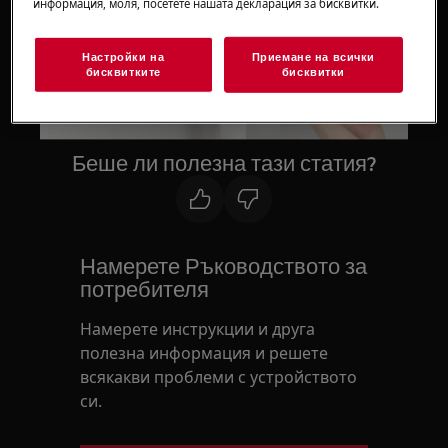
информация, моля, посетете нашата декларация за бисквитки.
Play
Настройки на
Приемане на всички
бисквитките
бисквитки
Беше ли полезна тази статия?
Намерете Ръководството за
потребителя
Намерете инструкции и друга
полезна информация и решете
всякакви проблеми с устройството
си.