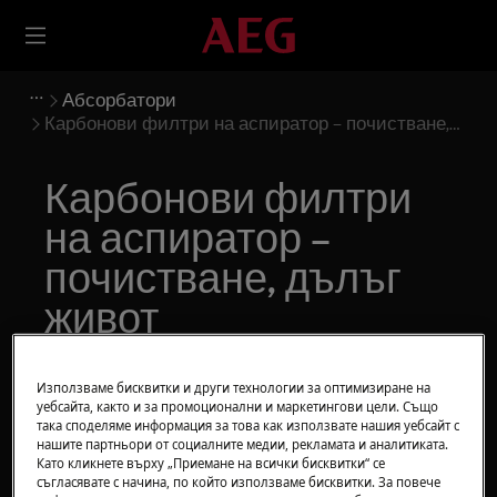
Абсорбатори
Карбонови филтри на аспиратор – почистване,
дълъг живот
Карбонови филтри
на аспиратор –
почистване, дълъг
живот
Решение
Използваме бисквитки и други технологии за оптимизиране на
уебсайта, както и за промоционални и маркетингови цели. Също
така споделяме информация за това как използвате нашия уебсайт с
нашите партньори от социалните медии, рекламата и аналитиката.
Като кликнете върху „Приемане на всички бисквитки“ се
съгласявате с начина, по който използваме бисквитки. За повече