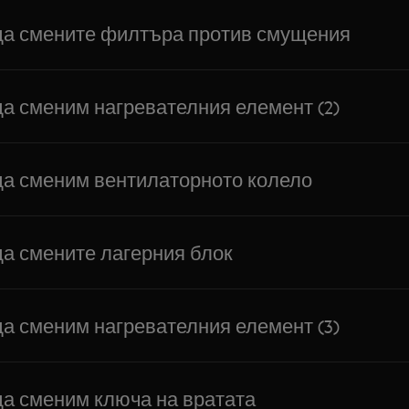
да смените филтъра против смущения
да сменим нагревателния елемент (2)
да сменим вентилаторното колело
да смените лагерния блок
да сменим нагревателния елемент (3)
да сменим ключа на вратата