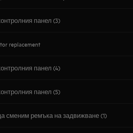
контролния панел (3)
tor replacement
контролния панел (4)
контролния панел (5)
да сменим ремъка на задвижване (1)