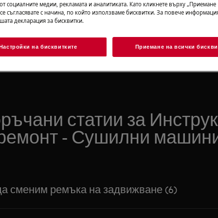
Търсене сред нашите помощни статии
от социалните медии, рекламата и аналитиката. Като кликнете върху „Приемане
 се съгласявате с начина, по който използваме бисквитки. За повече информация
ашата декларация за бисквитки.
Настройки на бисквитките
Приемане на всички бискви
ръчани статии за Инструк
ремонт - Сушилни машин
да сменим ремъка на задвижване (6)