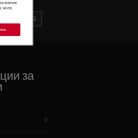
 на всички
, моля,
тки
ции за
и