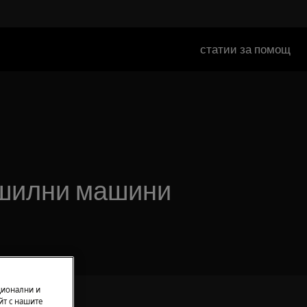
статии за помощ
ушилни машини
ционални и
йт с нашите