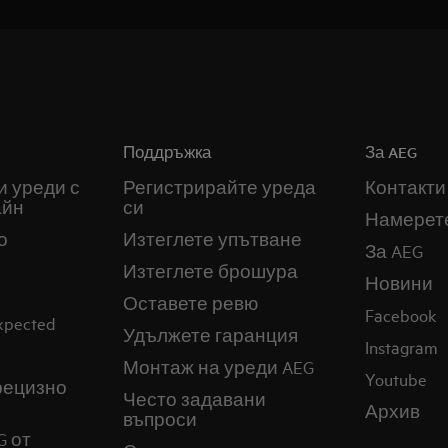
Поддръжка
За AEG
и уреди с
Регистрирайте уреда
Контакти
айн
си
Намерет
о
Изтеглете упътване
За AEG
Изтеглете брошура
Новини
Оставете ревю
Facebook
expected
Удължете гаранция
Instagram
Монтаж на уреди AEG
Youtube
прецизно
Често задавани
Архив
въпроси
G от