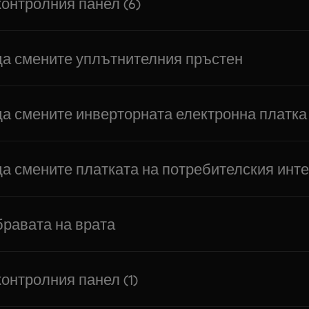
контролния панел (6)
да смените уплътнителния пръстен
да смените инверторната електронна платка
да смените платката на потребителския инт
бравата на врата
онтролния панел (1)