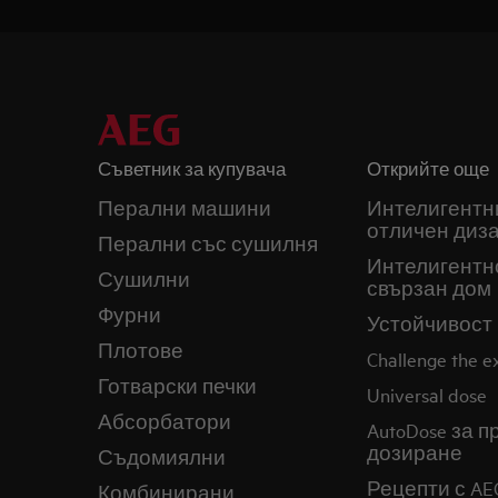
Съветник за купувача
Открийте още
Перални машини
Интелигентн
отличен диз
Перални със сушилня
Интелигентн
Сушилни
свързан дом
Фурни
Устойчивост
Плотове
Challenge the 
Готварски печки
Universal dose
Абсорбатори
AutoDose за 
дозиране
Съдомиялни
Рецепти с AE
Комбинирани