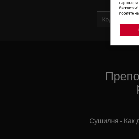
партньори 
бисквитки“
посетете н
Препо
Сушилня - Как 