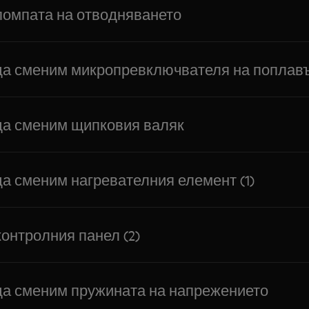
помпата на отводняването
да сменим микропревключвателя на поплав
да сменим щипковия валяк
да сменим нагревателния елемент (1)
контролния панел (2)
да сменим пружината на напрежението