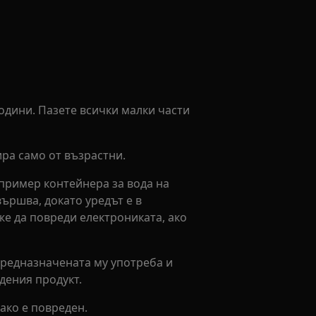
години. Пазете всички малки части
ира само от възрастни.
апример контейнера за вода на
вършва, докато уредът е в
е да повреди електрониката, ако
 предназначената му употреба и
дения продукт.
ако е повреден.