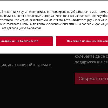
Свалете упът
 бисквитки и други технологии за оптимизиране на уебсайта, както и за промо
безопасност в ръководството за
ви цели. Също така споделяме информация за това как използвате нашия уебса
онтна или поддръжна дейност.
от социалните медии, рекламата и аналитиката. Като кликнете върху „Приемане
 се съгласявате с начина, по който използваме бисквитки. За повече информация
ашата декларация за бисквитки.
Имате нужда
съдействие?
Настройки на бисквитките
Приемане на всички бискви
Ако не сте сигур
можете да открие
колебайте да се 
поддръжка ще се 
ия, деактивирайте уреда и
Свържете се 