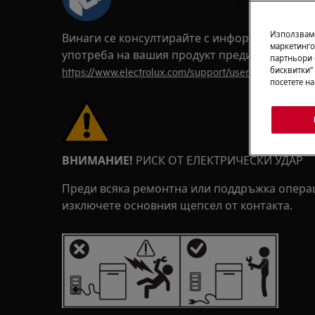
Използваме
Винаги се консултирайте с информацията за 
маркетинго
употреба на вашия продукт преди всяка рем
партньори 
https://www.electrolux.com/support/user-manuals/
бисквитки“
посетете н
ВНИМАНИЕ!
РИСК ОТ ЕЛЕКТРИЧЕСКИ УДАР
Преди всяка ремонтна или поддръжка операц
изключете основния щепсел от контакта.