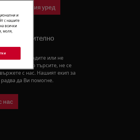
ване за Вашия уред
ционални и
йт с нашите
 на всички
, моля,
 от допълнително
тки
ни как да подходите или не
те това, което търсите, не се
свържете с нас. Нашият екип за
радва да Ви помогне.
с нас