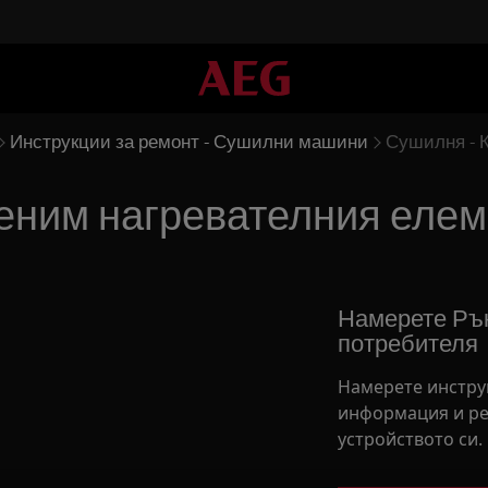
Инструкции за ремонт - Сушилни машини
Сушилня - К
еним нагревателния елеме
Намерете Рък
потребителя
Намерете инстру
информация и ре
устройството си.