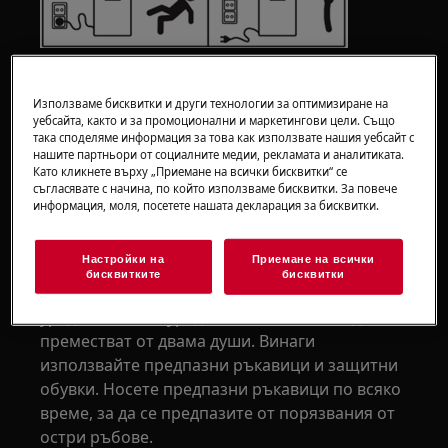
Използваме бисквитки и други технологии за оптимизиране на
уебсайта, както и за промоционални и маркетингови цели. Също
така споделяме информация за това как използвате нашия уебсайт с
нашите партньори от социалните медии, рекламата и аналитиката.
ВНИМАНИЕ!
ОПАСНОСТ ОТ НАРАНЯВАНЕ
Като кликнете върху „Приемане на всички бисквитки“ се
съгласявате с начина, по който използваме бисквитки. За повече
информация, моля, посетете нашата декларация за бисквитки.
Настройки на
Приемане на всички
бисквитките
бисквитки
Винаги внимавайте при преместване на
уреди. За тежки уреди е най-безопасно да се
преместват от двама души. Винаги
използвайте предпазни ръкавици и защитни
обувки. Носете предпазни ръкавици по всяко
време, за да се предпазите от порязвания от
остри ръбове.