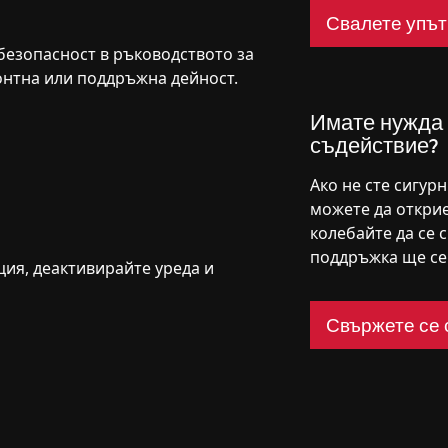
Свалете упът
езопасност в ръководството за
онтна или поддръжна дейност.
Имате нужда
съдействие?
Ако не сте сигур
можете да открие
колебайте да се 
поддръжка ще се 
ия, деактивирайте уреда и
Свържете се 