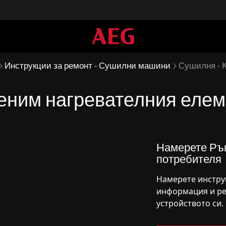
Инструкции за ремонт - Сушилни машини
Сушилня - К
еним нагревателния елеме
Намерете Рък
потребителя
Намерете инстру
информация и ре
устройството си.