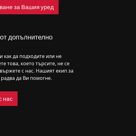
ване за Вашия уред
 от допълнително
ни как да подходите или не
те това, което търсите, не се
свържете с нас. Нашият екип за
радва да Ви помогне.
с нас