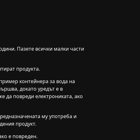
години. Пазете всички малки части
тират продукта.
апример контейнера за вода на
вършва, докато уредът е в
е да повреди електрониката, ако
 предназначената му употреба и
дения продукт.
ако е повреден.