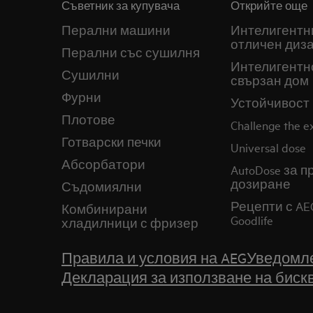
Съветник за купувача
Открийте още
Перални машини
Интелигентн
отличен диз
Перални със сушилня
Интелигентн
Сушилни
свързан дом
Фурни
Устойчивост
Плотове
Challenge the 
Готварски печки
Universal dose
Абсорбатори
AutoDose за 
дозиране
Съдомиялни
Рецепти с AE
Комбинирани
Goodlife
хладилници с фризер
Правила и условия на AEG
Уведомле
Декларация за използване на биск