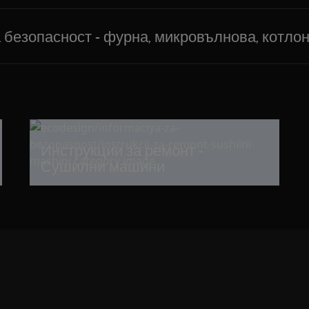
безопасност - фурна, микровълнова, котло
Инструкции за ремонт -
Сушилни машини