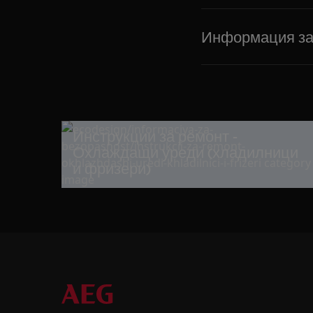
Информация за 
Инструкции за ремонт -
Охлаждащи уреди (хладилници
и фризери)