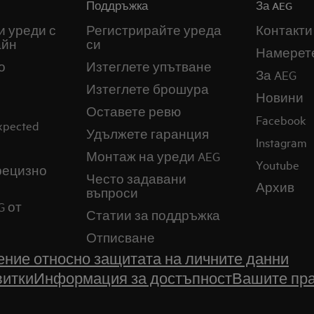
Поддръжка
За AEG
и уреди с
Регистрирайте уреда
Контакти
айн
си
Намерет
о
Изтеглете упътване
За AEG
Изтеглете брошура
Новини
Оставете ревю
Facebook
expected
Удължете гаранция
Instagram
Монтаж на уреди AEG
Youtube
прецизно
Често задавани
Архив
въпроси
G от
Статии за поддръжка
Отписване
ние относно защитата на личните данни
витки
Информация за достъпност
Вашите пра