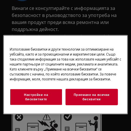
Винаги се консултирайте с информацията за
безопасност в ръководството за употреба на
вашия продукт преди всяка ремонтна или
поддръжна дейност.
https://www.electrolux.com/support/user-manuals/
Използваме бисквитки и други технологии за оптимизиране на
уебсайта, както и за промоционални и маркетингови цели. Също
така споделяме информация за това как използвате нашия уебсайт с
нашите партньори от социалните медии, рекламата и аналитиката.
Като кликнете върху „Приемане на всички бисквитки“ се
ВНИМАНИЕ!
РИСК ОТ ЕЛЕКТРИЧЕСКИ УДАР
съгласявате с начина, по който използваме бисквитки. За повече
информация, моля, посетете нашата декларация за бисквитки.
Преди всяка ремонтна или поддръжка
операция, деактивирайте уреда и изключете
Настройки на
Приемане на всички
основния щепсел от контакта.
бисквитките
бисквитки