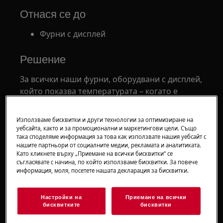
Отнася се до
Фурни с дисплей
Решение
За всички наши фурни, оборудвани с дисплей,
който показва температурата – когато е
активирана функцията True Fan (нормално
ежедневно готвене), реалната температура
Използваме бисквитки и други технологии за оптимизиране на
ще бъде в рамките на няколко градуса по
уебсайта, както и за промоционални и маркетингови цели. Също
така споделяме информация за това как използвате нашия уебсайт с
Целзий от показаната на дисплея. Това е
нашите партньори от социалните медии, рекламата и аналитиката.
много прецизно и обикновено температурата
Като кликнете върху „Приемане на всички бисквитки“ се
започва да се колебае или отклонява от тази
съгласявате с начина, по който използваме бисквитки. За повече
информация, моля, посетете нашата декларация за бисквитки.
стойност само, когато се използват други
режими – самостоятелно или в комбинация с
True Fan.
Настройки на
Приемане на всички
бисквитките
бисквитки
По-долу са изброени няколко причини,