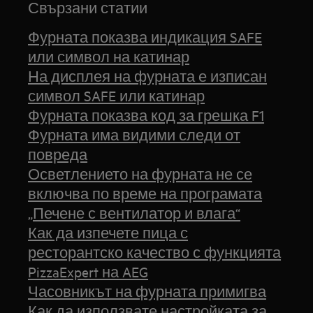
Свързани статии
Фурната показва индикация SAFE
или символ на катинар
На дисплея на фурната е изписан
символ SAFE или катинар
Фурната показва код за грешка F1
Фурната има видими следи от
повреда
Осветлението на фурната не се
включва по време на програмата
„Печене с вентилатор и влага“
Как да изпечете пица с
ресторантско качество с функцията
PizzaExpert на AEG
Часовникът на фурната примигва
Как да използвате настройката за