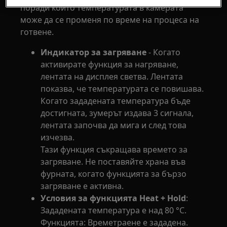
поради които температурата в камерата
може да се променя по време на процеса на
готвене.
Индикатор за загряване
- Когато
активирате функция за нагряване,
лентата на дисплея светва. Лентата
показва, че температурата се повишава.
Когато зададената температура бъде
достигната, зумерът издава 3 сигнала,
лентата започва да мига и след това
изчезва.
Тази функция съкращава времето за
загряване. Не поставяйте храна във
фурната, когато функцията за бързо
загряване е активна.
Условия за функцията Heat + Hold
:
Зададената температура е над 80 °C.
Функцията: Времетраене е зададена.