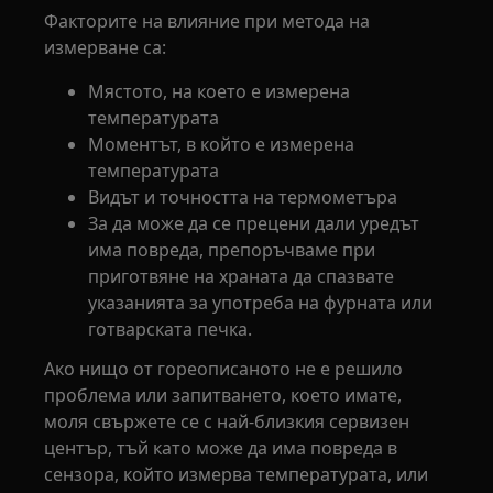
Факторите на влияние при метода на
измерване са:
Мястото, на което е измерена
температурата
Моментът, в който е измерена
температурата
Видът и точността на термометъра
За да може да се прецени дали уредът
има повреда, препоръчваме при
приготвяне на храната да спазвате
указанията за употреба на фурната или
готварската печка.
Ако нищо от гореописаното не е решило
проблема или запитването, което имате,
моля свържете се с най-близкия сервизен
център, тъй като може да има повреда в
сензора, който измерва температурата, или