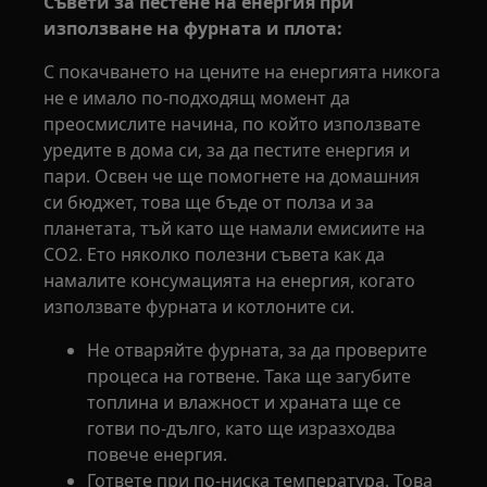
Съвети за пестене на енергия при
използване на фурната и плота:
С покачването на цените на енергията никога
не е имало по-подходящ момент да
преосмислите начина, по който използвате
уредите в дома си, за да пестите енергия и
пари. Освен че ще помогнете на домашния
си бюджет, това ще бъде от полза и за
планетата, тъй като ще намали емисиите на
CO2. Ето няколко полезни съвета как да
намалите консумацията на енергия, когато
използвате фурната и котлоните си.
Не отваряйте фурната, за да проверите
процеса на готвене. Така ще загубите
топлина и влажност и храната ще се
готви по-дълго, като ще изразходва
повече енергия.
Гответе при по-ниска температура. Това