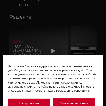
пара
Решение
Play
Използваме бисквитки и други технологии за оптимизиране на
уебсайта, както и за промоционални и маркетингови цели. Също
така споделяме информация за това как използвате нашия уебсайт с
нашите партньори от социалните медии, рекламата и аналитиката.
Важно
: Преди да стартирате програмата,
Като кликнете върху „Приемане на всички бисквитки“ се
охладете напълно фурната. Ако фурната е
съгласявате с начина, по който използваме бисквитки. За повече
информация, моля, посетете нашата декларация за бисквитки.
гореща, парата не работи толкова бързо.
Редовното почистване с пара е чудесен
Настройки на
Приемане на всички