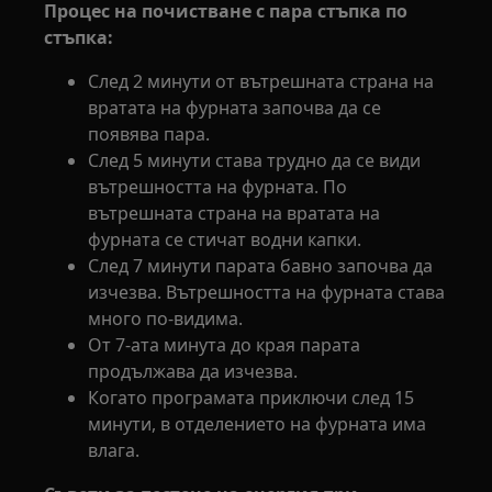
Процес на почистване с пара стъпка по
стъпка:
След 2 минути от вътрешната страна на
вратата на фурната започва да се
появява пара.
След 5 минути става трудно да се види
вътрешността на фурната. По
вътрешната страна на вратата на
фурната се стичат водни капки.
След 7 минути парата бавно започва да
изчезва. Вътрешността на фурната става
много по-видима.
От 7-ата минута до края парата
продължава да изчезва.
Когато програмата приключи след 15
минути, в отделението на фурната има
влага.