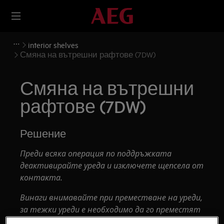
interior shelves
Смяна на вътрешни рафтове (7DW)
Смяна на вътрешни
рафтове (7DW)
Решение
Преди всяка операция по поддръжката
деактивирайте уреда и изключете щепсела от
контакта.
Винаги внимавайте при преместване на уреди,
за тежки уреди е необходимо да го преместят
двама души.