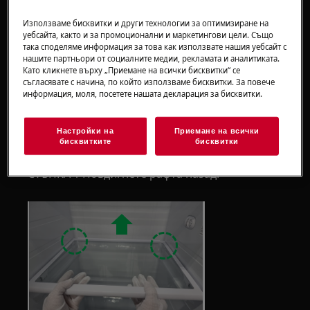
Винаги използвайте предпазни ръкавици и
Използваме бисквитки и други технологии за оптимизиране на
уебсайта, както и за промоционални и маркетингови цели. Също
затворени обувки.
така споделяме информация за това как използвате нашия уебсайт с
нашите партньори от социалните медии, рекламата и аналитиката.
Моля, обърнете внимание, че саморемонтът
Като кликнете върху „Приемане на всички бисквитки“ се
съгласявате с начина, по който използваме бисквитки. За повече
или непрофесионалният ремонт могат да
информация, моля, посетете нашата декларация за бисквитки.
имат последици за безопасността, ако не
бъдат направени правилно
Настройки на
Приемане на всички
бисквитките
бисквитки
1. Рафтове за храна
СТЪПКА 1 Повдигнете рафта назад.