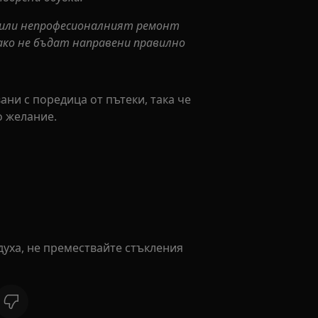
 или непрофесионалният ремонт
ако не бъдат направени правилно
ани с поредица от пътеки, така че
о желание.
духа, не премествайте стъкления