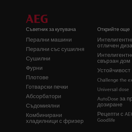
Съветник за купувача
Открийте още
Перални машини
Интелигентн
отличен диз
Перални със сушилня
Интелигентн
Сушилни
свързан дом
Фурни
Устойчивост
Плотове
Challenge the 
Готварски печки
Universal dose
Абсорбатори
AutoDose за 
дозиране
Съдомиялни
Рецепти с AE
Комбинирани
Goodlife
хладилници с фризер