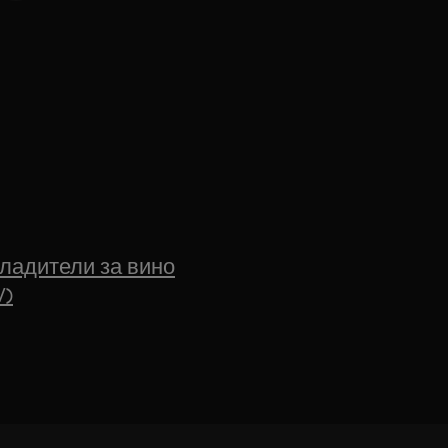
хладители за вино
V)