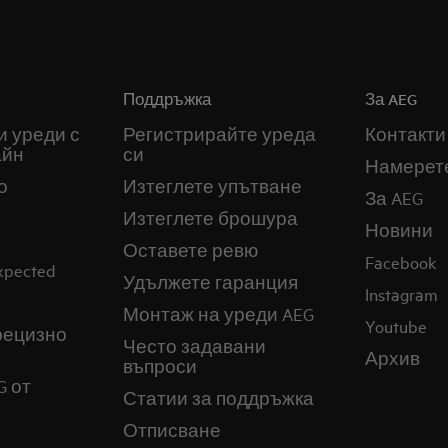
Поддръжка
За AEG
и уреди с
Регистрирайте уреда
Контакти
айн
си
Намерет
о
Изтеглете упътване
За AEG
Изтеглете брошура
Новини
Оставете ревю
Facebook
expected
Удължете гаранция
Instagram
Монтаж на уреди AEG
Youtube
прецизно
Често задавани
Архив
въпроси
G от
Статии за поддръжка
Отписване