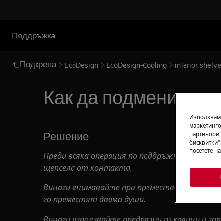
Поддръжка
Подкрепа
EcoDesign
EcoDesign-Cooling
interior shelv
Как да подменим раф
Използваме
маркетинго
Решение
партньори 
бисквитки“
посетете н
Преди всяка операция по поддръжката деакт
щепсела от
контакта.
Винаги внимавайте при преместване на уреди,
го преместят двама души.
Винаги използвайте предпазни ръкавици и зат