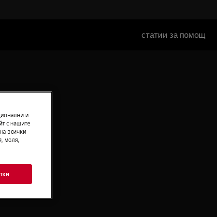
статии за помощ
ционални и
йт с нашите
 на всички
, моля,
тки