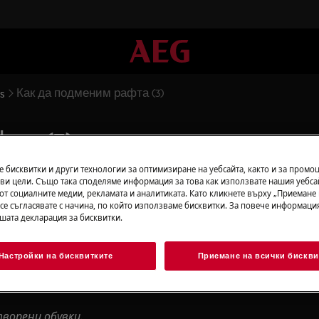
Как да подменим рафта (3)
es
та (3)
 бисквитки и други технологии за оптимизиране на уебсайта, както и за промо
ви цели. Също така споделяме информация за това как използвате нашия уебса
от социалните медии, рекламата и аналитиката. Като кликнете върху „Приемане
 се съгласявате с начина, по който използваме бисквитки. За повече информация
ашата декларация за бисквитки.
ивирайте уреда и изключете
Настройки на бисквитките
Приемане на всички бискви
 за тежки уреди е необходимо да
ворени обувки.