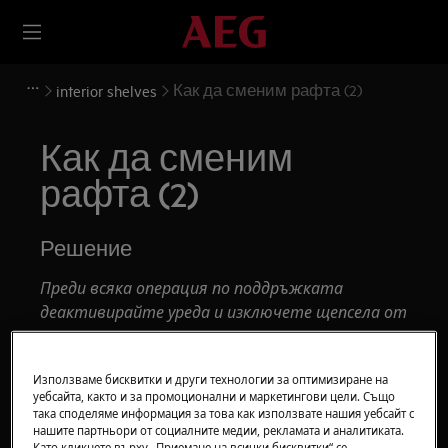
Как да сменим рафта (2)
interior shelves
Как да сменим
рафта (2)
Решение
Преди всяка операция по поддръжката
деактивирайте уреда и изключете щепсела от
контакта.
Винаги внимавайте при преместване на уреди,
Използваме бисквитки и други технологии за оптимизиране на
уебсайта, както и за промоционални и маркетингови цели. Също
за тежки уреди е необходимо да го преместят
така споделяме информация за това как използвате нашия уебсайт с
двама души.
нашите партньори от социалните медии, рекламата и аналитиката.
Като кликнете върху „Приемане на всички бисквитки“ се