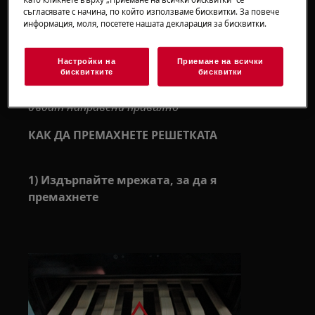
Винаги използвайте предпазни ръкавици и
съгласявате с начина, по който използваме бисквитки. За повече
информация, моля, посетете нашата декларация за бисквитки.
затворени обувки.
Моля, обърнете внимание, че саморемонтът
Настройки на
Приемане на всички
или непрофесионалният ремонт могат да
бисквитките
бисквитки
имат последици за безопасността, ако не
бъдат направени правилно
КАК ДА ПРЕМАХНЕТЕ РЕШЕТКАТА
1) Издърпайте мрежата, за да я
премахнете