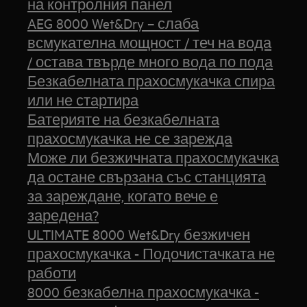
на контролния панел
AEG 8000 Wet&Dry – слаба
всмукателна мощност / теч на вода
/ остава твърде много вода по пода
Безкабелната прахосмукачка спира
или не стартира
Батерияте на безкабелната
прахосмукачка не се зарежда
Може ли безжичната прахосмукачка
да остане свързана със станцията
за зареждане, когато вече е
заредена?
ULTIMATE 8000 Wet&Dry безжичен
прахосмукачка - Подочистачката не
работи
8000 безкабелна прахосмукачка -