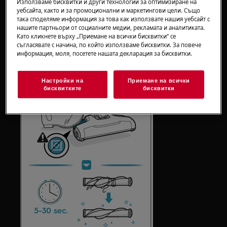
Използваме бисквитки и други технологии за оптимизиране на
Как да почистим електрическа четка -
уебсайта, както и за промоционални и маркетингови цели. Също
така споделяме информация за това как използвате нашия уебсайт с
примери
нашите партньори от социалните медии, рекламата и аналитиката.
Като кликнете върху „Приемане на всички бисквитки“ се
модели QX6, QX7
съгласявате с начина, по който използваме бисквитки. За повече
информация, моля, посетете нашата декларация за бисквитки.
Настройки на
Приемане на всички
бисквитките
бисквитки