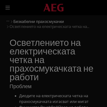
Безкабелни прахосмукачки
Осветлението на електрическата четка на
прахосмукачката не работи
Осветлението на
електрическата
четка на
прахосмукачката не
работи
Проблем
Диодите на електрическата четка на
прахосмукачката изгасват или мигат