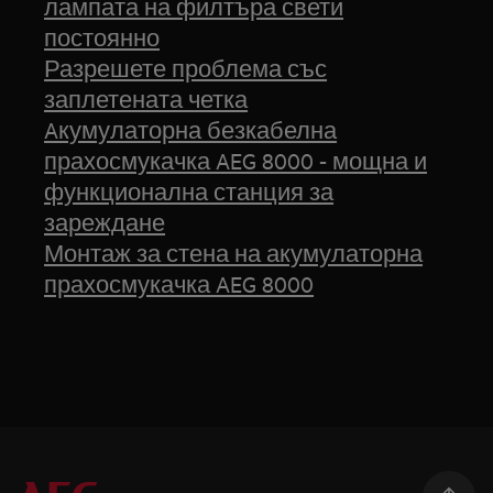
лампата на филтъра свети
постоянно
Разрешете проблема със
заплетената четка
Aкумулаторна безкабелна
прахосмукачка AEG 8000 - мощна и
функционална станция за
зареждане
Монтаж за стена на акумулаторна
прахосмукачка AEG 8000