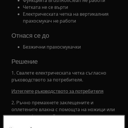
Функцията BrushRollClean не работи
Четката не се върти
Електрическата четка на вертикалния
прахосмукач не работи
Отнася се до
Безжични прахосмукачки
Решение
1. Свалете електрическата четка съгласно
ръководството за потребителя.
Изтеглете ръководството за потребителя
2. Ръчно премахнете заклещените и
оплетените влакна с помощта на ножици или
пинцети (внимавайте да не повредите
четинките на валяка).