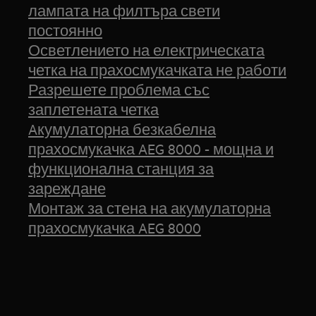
лампата на филтъра свети
постоянно
Осветлението на електрическата
четка на прахосмукачката не работи
Разрешете проблема със
заплетената четка
Aкумулаторна безкабелна
прахосмукачка AEG 8000 - мощна и
функционална станция за
зареждане
Монтаж за стена на акумулаторна
прахосмукачка AEG 8000