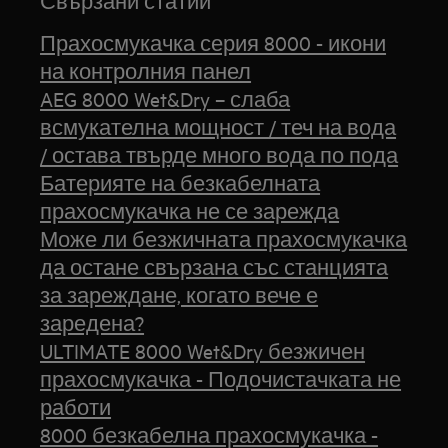
Свързани статии
Прахосмукачка серия 8000 - икони
на контролния панел
AEG 8000 Wet&Dry – слаба
всмукателна мощност / теч на вода
/ остава твърде много вода по пода
Батерияте на безкабелната
прахосмукачка не се зарежда
Може ли безжичната прахосмукачка
да остане свързана със станцията
за зареждане, когато вече е
заредена?
ULTIMATE 8000 Wet&Dry безжичен
прахосмукачка - Подочистачката не
работи
8000 безкабелна прахосмукачка -