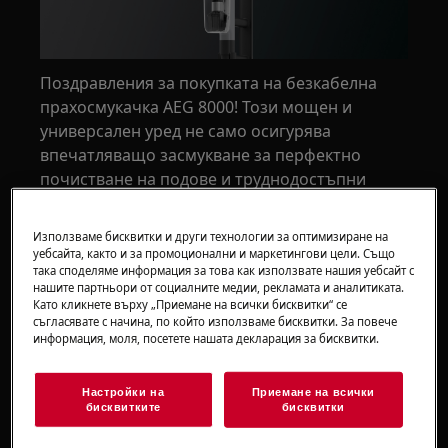
Поздравления за покупката на безкабелна
прахосмукачка AEG 8000! Този мощен и
универсален уред не само осигурява
впечатляващо засмукване за перфектно
почистване на подове и труднодостъпни
места, но и разполага с дълготрайна батерия,
която ви дава до 60 минути работа* без
Използваме бисквитки и други технологии за оптимизиране на
прекъсване.
уебсайта, както и за промоционални и маркетингови цели. Също
така споделяме информация за това как използвате нашия уебсайт с
нашите партньори от социалните медии, рекламата и аналитиката.
AEG 8000 също идва с удобна стенна стойка
Като кликнете върху „Приемане на всички бисквитки“ се
за лесно зареждане и сигурно съхранение.
съгласявате с начина, по който използваме бисквитки. За повече
информация, моля, посетете нашата декларация за бисквитки.
Разбираме, че нямате търпение да
разопаковате и изпробвате новата си
Настройки на
Приемане на всички
почистваща машина. Затова нека започнем с
бисквитките
бисквитки
няколко лесни стъпки, които ще ви покажат