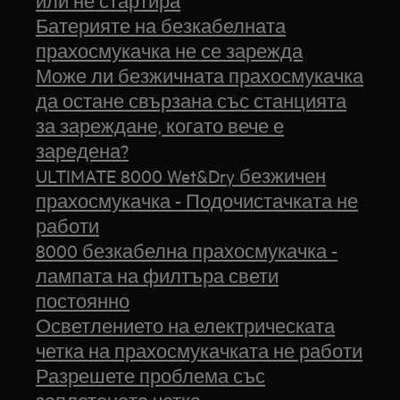
или не стартира
Батерияте на безкабелната
прахосмукачка не се зарежда
Може ли безжичната прахосмукачка
да остане свързана със станцията
за зареждане, когато вече е
заредена?
ULTIMATE 8000 Wet&Dry безжичен
прахосмукачка - Подочистачката не
работи
8000 безкабелна прахосмукачка -
лампата на филтъра свети
постоянно
Осветлението на електрическата
четка на прахосмукачката не работи
Разрешете проблема със