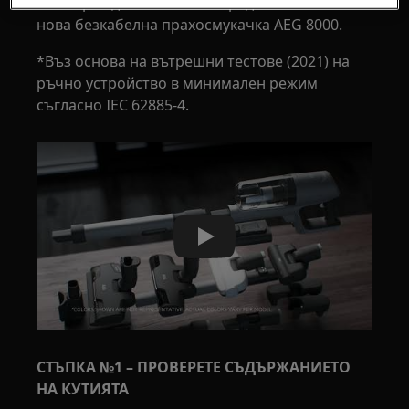
как бързо да сглобите и заредите вашата
нова безкабелна прахосмукачка AEG 8000.
*Въз основа на вътрешни тестове (2021) на
ръчно устройство в минимален режим
съгласно IEC 62885-4.
Play
СТЪПКА №1 – ПРОВЕРЕТЕ СЪДЪРЖАНИЕТО
НА КУТИЯТА