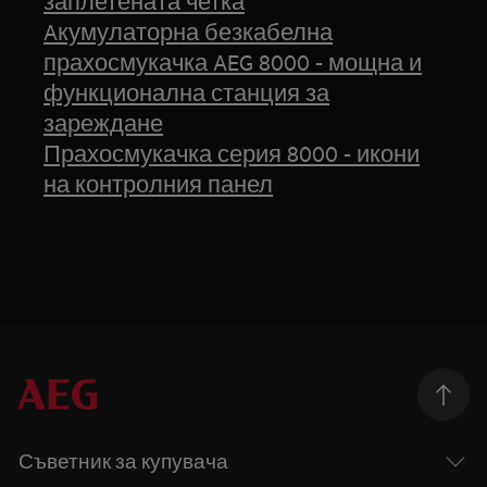
заплетената четка
Aкумулаторна безкабелна
прахосмукачка AEG 8000 - мощна и
функционална станция за
зареждане
Прахосмукачка серия 8000 - икони
на контролния панел
Съветник за купувача