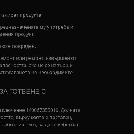
талират продукта.
 предназначената му употреба и
дения продукт.
ако е повреден.
ремонт или ремонт, извършен от
опасността, ако не се извърши
ритежаването на необходимите
ЗА ГОТВЕНЕ С
отключване 140067355010. Долната
стта, върху която е поставен,
работния плот, за да се избегнат