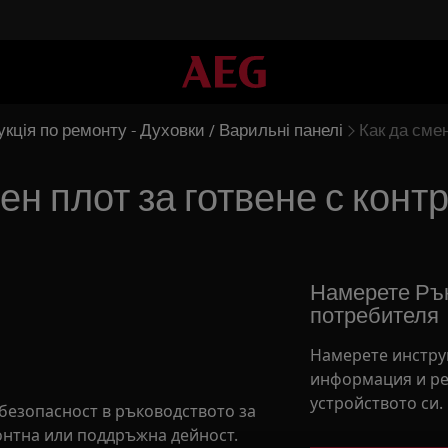
укція по ремонту - Духовки / Варильні панелі
Как да сме
ен плот за готвене с конт
Намерете Рък
потребителя
Намерете инстру
информация и ре
устройството си.
безопасност в ръководството за
онтна или поддръжна дейност.