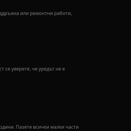
оддръжка или ремонтни работи,
 се уверете, че уредът не е
години. Пазете всички малки части