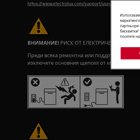
https://www.electrolux.com/support/user-manuals/
Използваме
маркетинго
партньори 
бисквитки“
посетете н
ВНИМАНИЕ!
РИСК ОТ ЕЛЕКТРИЧЕСКИ УДАР
Преди всяка ремонтна или поддръжка операц
изключете основния щепсел от контакта.