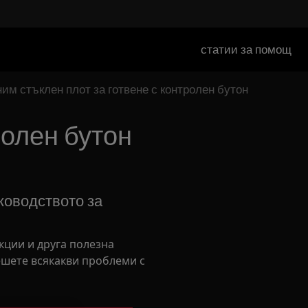
статии за помощ
ним стъклен плот за готвене с контролен бутон
ролен бутон
оводството за
кции и друга полезна
шете всякакви проблеми с