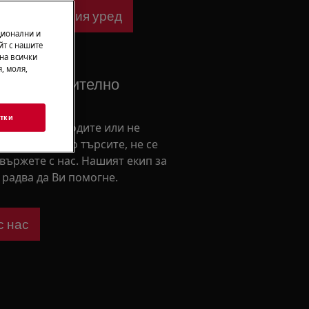
ване за Вашия уред
ционални и
йт с нашите
 на всички
, моля,
 от допълнително
тки
ни как да подходите или не
те това, което търсите, не се
свържете с нас. Нашият екип за
радва да Ви помогне.
с нас