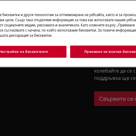
Свалете упът
 бисквитки и други технологии за оптимизиране на уебсайта, както и за промо
ви цели. Също така споделяме информация за това как използвате нашия уебса
от социалните медии, рекламата и аналитиката. Като кликнете върху „Приемане
 се съгласявате с начина, по който използваме бисквитки. За повече информация
ашата декларация за бисквитки.
Имате нужда
съдействие?
Настройки на бисквитките
Приемане на всички бискви
ия, деактивирайте уреда и
Ако не сте сигур
можете да открие
колебайте да се 
поддръжка ще се 
Свържете се 