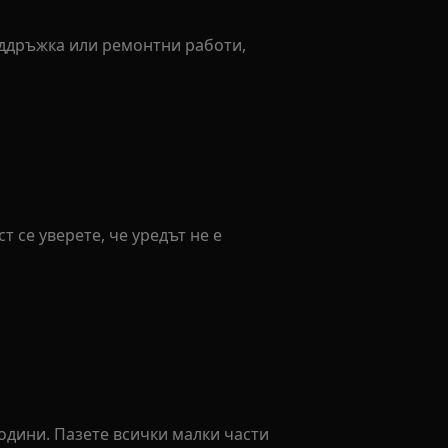
оддръжка или ремонтни работи,
 се уверете, че уредът не е
години. Пазете всички малки части