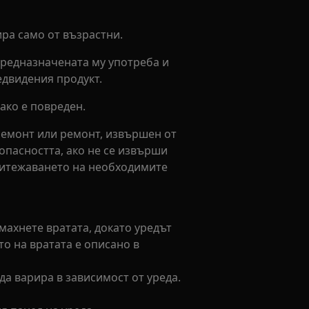
ира само от възрастни.
 предназначената му употреба и
едвидения продукт.
ако е повреден.
ремонт или ремонт, извършен от
опасността, ако не се извърши
ритежаването на необходимите
 махнете вратата, докато уредът
о на вратата е описано в
а варира в зависимост от уреда.