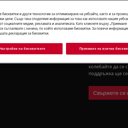
Свалете упът
 бисквитки и други технологии за оптимизиране на уебсайта, както и за промо
ви цели. Също така споделяме информация за това как използвате нашия уебса
от социалните медии, рекламата и аналитиката. Като кликнете върху „Приемане
 се съгласявате с начина, по който използваме бисквитки. За повече информация
ашата декларация за бисквитки.
Имате нужда
съдействие?
Настройки на бисквитките
Приемане на всички бискви
ия, деактивирайте уреда и
Ако не сте сигур
можете да открие
колебайте да се 
поддръжка ще се 
Свържете се 