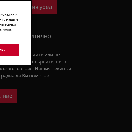
ване за Вашия уред
ционални и
йт с нашите
 на всички
, моля,
 от допълнително
тки
ни как да подходите или не
те това, което търсите, не се
свържете с нас. Нашият екип за
радва да Ви помогне.
с нас