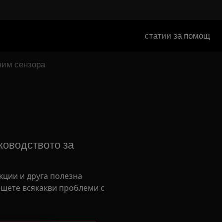
статии за помощ
ним сензора
оводството за
кции и друга полезна
шете всякакви проблеми с