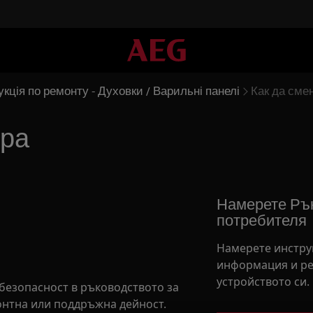
укція по ремонту - Духовки / Варильні панелі
Как да сме
ора
Намерете Рък
потребителя
Намерете инстру
информация и ре
устройството си.
безопасност в ръководството за
онтна или поддръжна дейност.