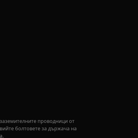
и заземителните проводници от
твийте болтовете за държача на
а.