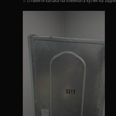
1. Отвийте капака на клемната кутия на задни