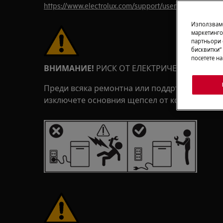
https://www.electrolux.com/support/user-manuals/
Използваме
маркетинго
партньори 
бисквитки“
посетете н
ВНИМАНИЕ!
РИСК ОТ ЕЛЕКТРИЧЕСКИ УДАР
Преди всяка ремонтна или поддръжка операц
изключете основния щепсел от контакта.