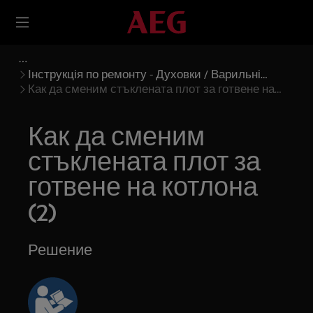
Інструкція по ремонту - Духовки / Варильні
панелі
Как да сменим стъклената плот за готвене на
котлона (2)
Как да сменим
стъклената плот за
готвене на котлона
(2)
Решение