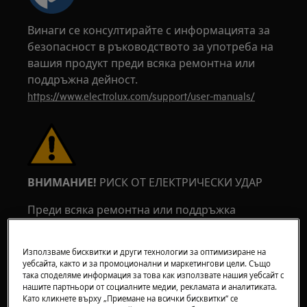
Винаги се консултирайте с информацията за
безопасност в ръководството за употреба на
вашия продукт преди всяка ремонтна или
поддръжна дейност.
https://www.electrolux.com/support/user-manuals/
ВНИМАНИЕ!
РИСК ОТ ЕЛЕКТРИЧЕСКИ УДАР
Преди всяка ремонтна или поддръжка
операция, деактивирайте уреда и изключете
основния щепсел от контакта.
Използваме бисквитки и други технологии за оптимизиране на
уебсайта, както и за промоционални и маркетингови цели. Също
така споделяме информация за това как използвате нашия уебсайт с
нашите партньори от социалните медии, рекламата и аналитиката.
Като кликнете върху „Приемане на всички бисквитки“ се