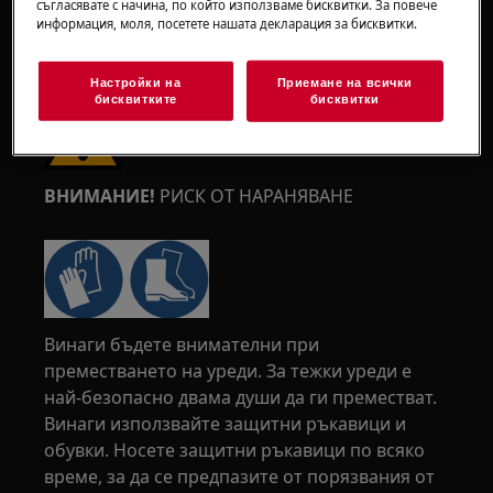
съгласявате с начина, по който използваме бисквитки. За повече
информация, моля, посетете нашата декларация за бисквитки.
Настройки на
Приемане на всички
бисквитките
бисквитки
ВНИМАНИЕ!
РИСК ОТ НАРАНЯВАНЕ
Винаги бъдете внимателни при
преместването на уреди. За тежки уреди е
най-безопасно двама души да ги преместват.
Винаги използвайте защитни ръкавици и
обувки. Носете защитни ръкавици по всяко
време, за да се предпазите от порязвания от