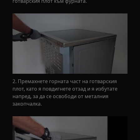
готварския плот към фурната.
2. Премахнете горната част на готварския
плот, като я повдигнете отзад и я избутате
напред, за да се освободи от металния
закопчалка.