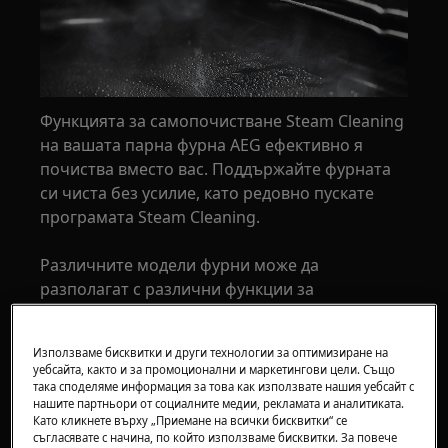
Функцията за самопочистване Steam Cleaning
на вашата парна фурна AEG ефективно я
почиства вместо вас. Поддържайте фурната
си чиста без усилие, като редовно пускате
програмата Steam Cleaning.
Различните модели фурни може да
разполагат с различни функции за
почистване, които улесняват тази задача.
Консултирайте се с ръководството на вашата
Използваме бисквитки и други технологии за оптимизиране на
фурна, за да видите с кои функции
уебсайта, както и за промоционални и маркетингови цели. Също
разполагате, за да направите почистването ѝ
така споделяме информация за това как използвате нашия уебсайт с
нашите партньори от социалните медии, рекламата и аналитиката.
по-лесно.
Като кликнете върху „Приемане на всички бисквитки“ се
съгласявате с начина, по който използваме бисквитки. За повече
Какво представлява почистването с