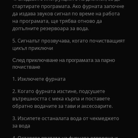
стартирате програмата. Ако фурната започне
да издава звуков сигнал по време на работа
на програмата, ще трябва отново да
допълните резервоара за вода.
5. Сигналът прозвучава, когато почистващият
цикъл приключи
След приключване на програмата за парно
почистване
1. Изключете фурната
2. Когато фурната изстине, подсушете
вътрешността с мека кърпа и поставете
обратно водачите за тави и аксесоарите.
3. Изсипете останалата вода от чекмеджето
за вода
4. Оставете вратата на фурната отворена и