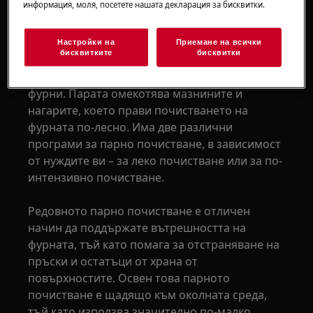
информация, моля, посетете нашата декларация за бисквитки.
пара и защо трябва да го
използвате?
Настройки на
Приемане на всички
бисквитките
бисквитки
Steam Cleaning е функция за самопочистване,
която е налична при всички наши парни
фурни. Парата омекотява мазнините и
нагарите, което прави почистването на
фурната по-лесно. Има две различни
програми за парно почистване, в зависимост
от нуждите ви – за леко почистване или за по-
интензивно почистване.
Редовното парно почистване е отличен
начин да поддържате вътрешността на
фурната, тъй като помага за отстраняване на
пръски и остатъци от храна от
повърхностите. Освен това парното
почистване е щадящо към околната среда,
тъй като използва значително по-малко