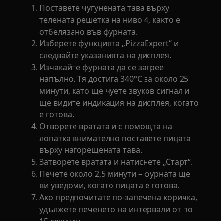
Поставете чугунената тава върху
телената решетка на ниво 4, както е
отбелязано във фурната.
Изберете функцията „PizzaExpert“ и
следвайте указанията на дисплея.
Изчакайте фурната да се загрее
напълно. Тя достига 340°C за около 25
минути, като ще чуете звуков сигнал и
ще видите индикация на дисплея, когато
е готова.
Отворете вратата и с помощта на
лопатка внимателно поставете пицата
върху нагорещената тава.
Затворете вратата и натиснете „Старт“.
Печете около 2,5 минути – фурната ще
ви уведоми, когато пицата е готова.
Ако предпочитате по-запечена коричка,
удължете печенето на интервали от по
15 секунди.