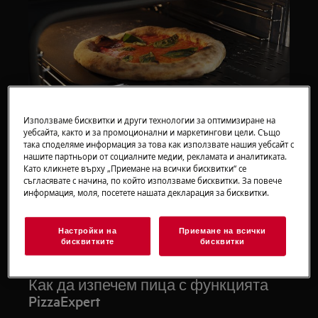
Използваме бисквитки и други технологии за оптимизиране на
уебсайта, както и за промоционални и маркетингови цели. Също
Превърнете домашната пица в истинско
така споделяме информация за това как използвате нашия уебсайт с
удоволствие с хрупкава, златиста основа и
нашите партньори от социалните медии, рекламата и аналитиката.
Като кликнете върху „Приемане на всички бисквитки“ се
пухкава коричка. Функцията PizzaExpert
съгласявате с начина, по който използваме бисквитки. За повече
съчетава прецизно контролирана,
информация, моля, посетете нашата декларация за бисквитки.
равномерна топлина със специално
проектирана чугунена тава, за да постигнете
Настройки на
Приемане на всички
резултат като от ресторант – само за 2,5
бисквитките
бисквитки
минути при 340°C.
Как да изпечем пица с функцията
PizzaExpert