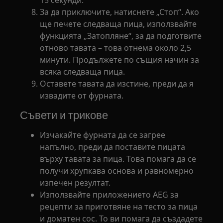
За да приключите, натиснете „Стоп“. Ако
ще печете следваща пица, използвайте
функцията „Затопляне“, за да подготвите
отново тавата – това отнема около 2,5
минути. Продължете по същия начин за
всяка следваща пица.
Оставете тавата да изстине, преди да я
извадите от фурната.
Съвети и трикове
Изчакайте фурната да се загрее
напълно, преди да поставите пицата
върху тавата за пица. Това помага да се
получи хрупкава основа и равномерно
изпечен резултат.
Използвайте приложението AEG за
рецепти за приготвяне на тесто за пица
и доматен сос. То ви помага да създадете