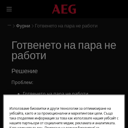
Фурни
Готвенето на пара не работи
Готвенето на пара не
работи
Решение
Проблем:
Готвенето на пара не работи
Резултатът при печене или готвене с
функция за пара е незадоволителен
Използваме бисквитки и други технологии за оптимизиране на
уебсайта, както и за промоционални и маркетингови цели. Също
Отнася се за:
така споделяме информация за това как използвате нашия уебсайт с
нашите партньори от социалните медии, рекламата и аналитиката.
Като кликнете върху „Приемане на всички бисквитки“ се