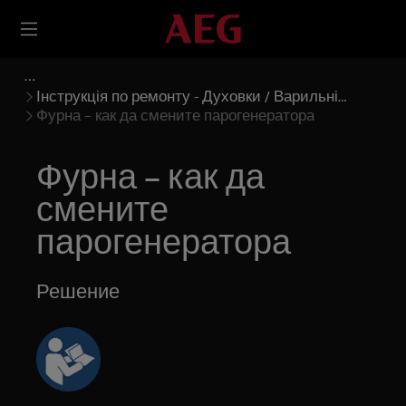
Інструкція по ремонту - Духовки / Варильні
панелі
Фурна – как да смените парогенератора
Фурна – как да
смените
парогенератора
Решение