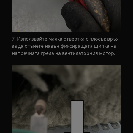
7. Използвайте малка отвертка с плосък връх,
за да огънете навън фиксиращата щипка на
напречната греда на вентилаторния мотор.