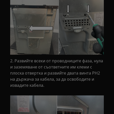
2. Развийте всеки от проводниците фаза, нула
и заземяване от съответните им клеми с
плоска отвертка и развийте двата винта PH2
на държача за кабела, за да освободите и
извадите кабела.