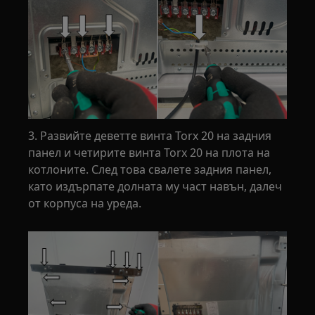
3. Развийте деветте винта Torx 20 на задния
панел и четирите винта Torx 20 на плота на
котлоните. След това свалете задния панел,
като издърпате долната му част навън, далеч
от корпуса на уреда.