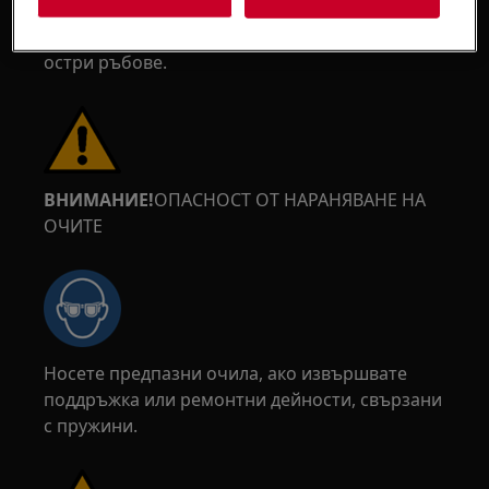
обувки. Носете предпазни ръкавици по всяко
време, за да се предпазите от порязвания от
остри ръбове.
ВНИМАНИЕ!
ОПАСНОСТ ОТ НАРАНЯВАНЕ НА
ОЧИТЕ
Носете предпазни очила, ако извършвате
поддръжка или ремонтни дейности, свързани
с пружини.