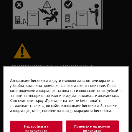
ВНИМАНИЕ!
РИСК ОТ НАРАНЯВАНЕ
Използваме бисквитки и други технологии за оптимизиране на
уебсайта, както и за промоционални и маркетингови цели. Също
така споделяме информация за това как използвате нашия уебсайт с
нашите партньори от социалните медии, рекламата и аналитиката.
Като кликнете върху „Приемане на всички бисквитки“ се
Винаги бъдете внимателни при преместване
съгласявате с начина, по който използваме бисквитки. За повече
информация, моля, посетете нашата декларация за бисквитки.
на уреди. При тежки уреди е най-безопасно те
да се преместват от двама души. Винаги
използвайте предпазни ръкавици и защитни
Настройки на
Приемане на всички
бисквитките
бисквитки