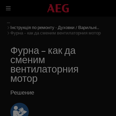
Інструкція по ремонту - Духовки / Варильні
панелі
Фурна – как да сменим вентилаторния мотор
Фурна – как да
сменим
вентилаторния
мотор
Решение