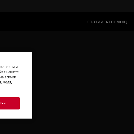
статии за помощ
ционални и
йт с нашите
 на всички
, моля,
тки