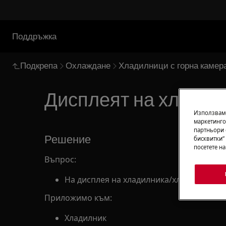
Поддръжка
Подкрепа
Охлаждане
Хладилници с горна камер
Дисплеят на хладил
Използваме
маркетинго
партньори 
Решение
бисквитки“
посетете н
Въпрос:
На дисплея на хладилника/хладилника с 
Приложимо към:
Хладилник