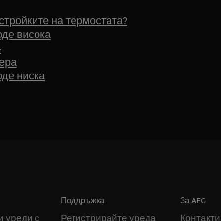
стройките на термостата?
рде висока
4
ера
рде ниска
Поддръжка
За AEG
и уреди с
Регистрирайте уреда
Контакти