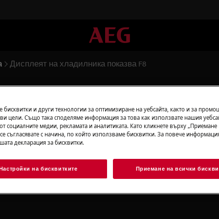
а
Дисплеят на хладилника показва F8
ника показва F8
 бисквитки и други технологии за оптимизиране на уебсайта, както и за промо
ви цели. Също така споделяме информация за това как използвате нашия уебса
от социалните медии, рекламата и аналитиката. Като кликнете върху „Приемане
 се съгласявате с начина, по който използваме бисквитки. За повече информация
ашата декларация за бисквитки.
Настройки на бисквитките
Приемане на всички бискви
фризер се показва F8