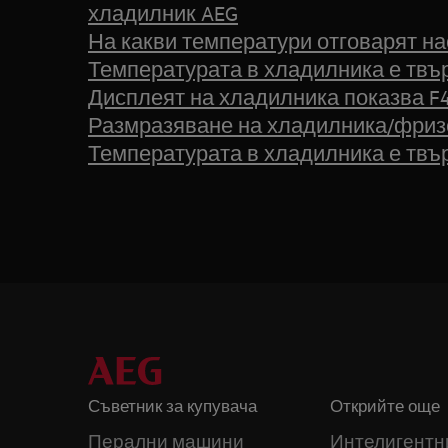
хладилник AEG
На какви температури отговарят на
Температурата в хладилника е твъ
Дисплеят на хладилника показва F
Размразяване на хладилника/фриз
Температурата в хладилника е твъ
Съветник за купувача
Открийте още
Перални машини
Интелигентн