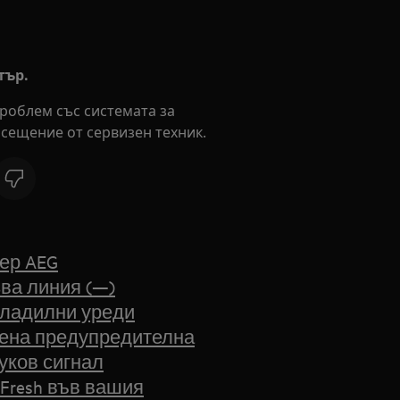
тър.
роблем със системата за
сещение от сервизен техник.
ер AEG
ва линия (—)
хладилни уреди
вена предупредителна
уков сигнал
Fresh във вашия