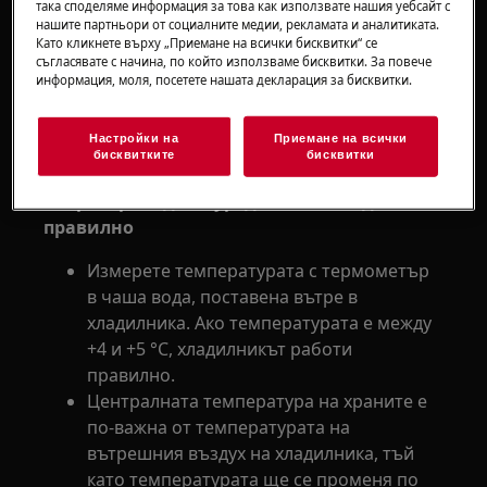
така споделяме информация за това как използвате нашия уебсайт с
от 0 °C
нашите партньори от социалните медии, рекламата и аналитиката.
Като кликнете върху „Приемане на всички бисквитки“ се
Приложимо към:
съгласявате с начина, по който използваме бисквитки. За повече
информация, моля, посетете нашата декларация за бисквитки.
Хладилник с камера
Хладилник
Настройки на
Приемане на всички
Решение:
бисквитките
бисквитки
1. Проверете дали уредът се охлажда
правилно
Измерете температурата с термометър
в чаша вода, поставена вътре в
хладилника. Ако температурата е между
+4 и +5 °C, хладилникът работи
правилно.
Централната температура на храните е
по-важна от температурата на
вътрешния въздух на хладилника, тъй
като температурата ще се променя по