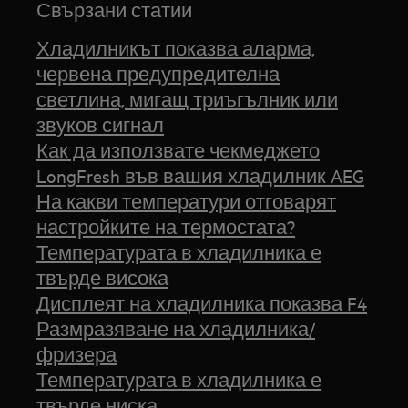
Свързани статии
Хладилникът показва аларма,
червена предупредителна
светлина, мигащ триъгълник или
звуков сигнал
Как да използвате чекмеджето
LongFresh във вашия хладилник AEG
На какви температури отговарят
настройките на термостата?
Температурата в хладилника е
твърде висока
Дисплеят на хладилника показва F4
Размразяване на хладилника/
фризера
Температурата в хладилника е
твърде ниска