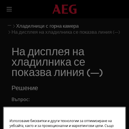
Хладилници с горна камера
На дисплея на хладилника се показва линия (—)
На дисплея на
хладилника се
показва линия (—)
Решение
Въпрос:
Дисплеят на хладилника показва тирета
(—)
Използваме бисквитки и други технологии за оптимизиране на
Температурата в хладилника е по-ниска
уебсайта, както и за промоционални и маркетингови цели. Също