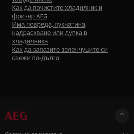
Как да почистите хладилник и
фризер AEG
Има повреда, пукнатина,
надраскване или дупка в
хладилника
Как да запазите зеленчуците си
свежи по-дълго
Съветник за купувача