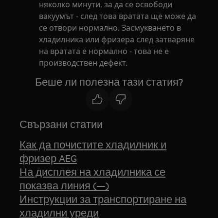
няколко минути, за да се освободи
вакуумът - след това вратата ще може да
се отвори нормално. Засмукването в
хладилника или фризера след затваряне
на вратата е нормално - това не е
производствен дефект.
Беше ли полезна тази статия?
Свързани статии
Как да почистите хладилник и
фризер AEG
На дисплея на хладилника се
показва линия (—)
Инструкции за транспортиране на
хладилни уреди