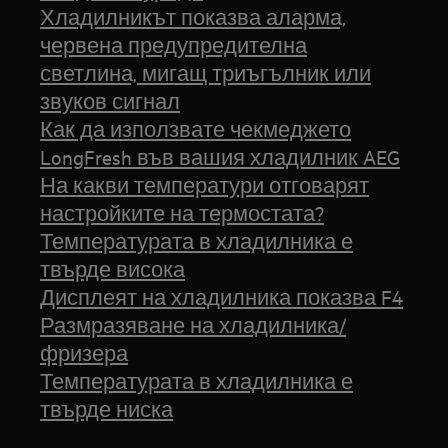
Хладилникът показва аларма,
червена предупредителна
светлина, мигащ триъгълник или
звуков сигнал
Как да използвате чекмеджето
LongFresh във вашия хладилник AEG
На какви температури отговарят
настройките на термостата?
Температурата в хладилника е
твърде висока
Дисплеят на хладилника показва F4
Размразяване на хладилника/
фризера
Температурата в хладилника е
твърде ниска