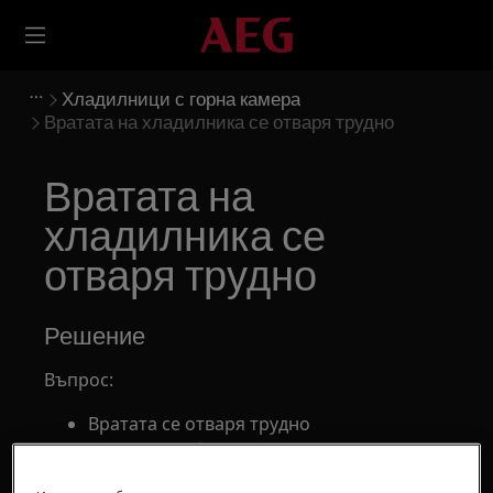
Хладилници с горна камера
Вратата на хладилника се отваря трудно
Вратата на
хладилника се
отваря трудно
Решение
Въпрос:
Вратата се отваря трудно
Вратата трябва да се дръпне силно, за да
се отвори