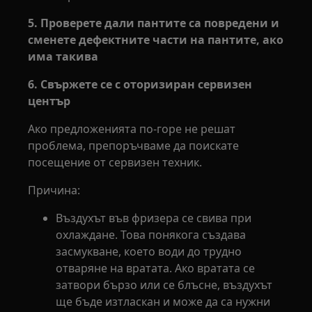
5. Проверете дали пантите са повредени и
сменете дефектните части на пантите, ако
има такива
6. Свържете се с оторизиран сервизен
център
Ако предложенията по-горе не решат
проблема, препоръчваме да поискате
посещение от сервизен техник.
Причина:
Въздухът във фризера се свива при
охлаждане. Това понякога създава
засмукване, което води до трудно
отваряне на вратата. Ако вратата се
затвори бързо или се блъсне, въздухът
ще бъде изтласкан и може да са нужни