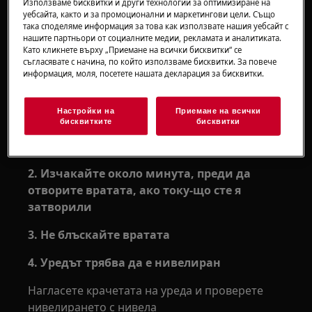
Използваме бисквитки и други технологии за оптимизиране на
Приложимо към:
уебсайта, както и за промоционални и маркетингови цели. Също
така споделяме информация за това как използвате нашия уебсайт с
нашите партньори от социалните медии, рекламата и аналитиката.
Хладилник
Като кликнете върху „Приемане на всички бисквитки“ се
съгласявате с начина, по който използваме бисквитки. За повече
Решение:
информация, моля, посетете нашата декларация за бисквитки.
1. Натиснете с пръст един от ъглите на
уплътнението на вратата, за да
Настройки на
Приемане на всички
бисквитките
бисквитки
освободите част от вакуума - така вратата
ще се отвори по-лесно след затваряне.
2. Изчакайте около минута, преди да
отворите вратата, ако току-що сте я
затворили
3. Не блъскайте вратата
4. Уредът трябва да е нивелиран
Нагласете крачетата на уреда и проверете
нивелирането с нивела