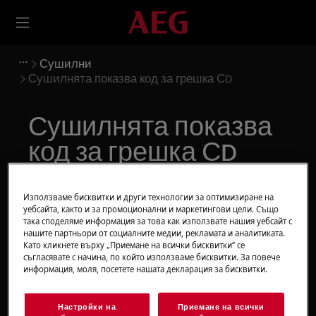
Сушилни
Сушилнята показва код за грешка СD
Сушилнята показва
код за грешка СD
Решение
Използваме бисквитки и други технологии за оптимизиране на
уебсайта, както и за промоционални и маркетингови цели. Също
Ако сушилнята показва код за грешка СD, има
така споделяме информация за това как използвате нашия уебсайт с
проблем със заключването на вратата. Ако
нашите партньори от социалните медии, рекламата и аналитиката.
Като кликнете върху „Приемане на всички бисквитки“ се
вратата е затворена правилно, обърнете се
съгласявате с начина, по който използваме бисквитки. За повече
към оторизиран сервизен център.
информация, моля, посетете нашата декларация за бисквитки.
Беше ли полезна тази статия?
Настройки на
Приемане на всички