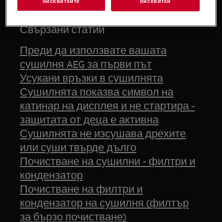
бисквитките
бисквитки
Свързани статии
Преди да използвате вашата
сушилня AEG за първи път
Усукани връзки в сушилнята
Сушилнята показва символ на
катинар на дисплея и не стартира -
защитата от деца е активна
Сушилнята не изсушава дрехите
или суши твърде дълго
Почистване на сушилни - филтри и
кондензатор
Почистване на филтри и
кондензатор на сушилня (филтър
за бързо почистване)