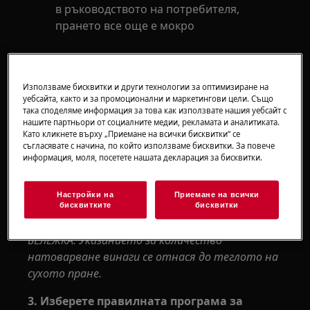
в ръководството на потребителя,
прането все още е мокро
Отнася се до
Сушилни с термопомпа
Използваме бисквитки и други технологии за оптимизиране на
уебсайта, както и за промоционални и маркетингови цели. Също
така споделяме информация за това как използвате нашия уебсайт с
Решение
нашите партньори от социалните медии, рекламата и аналитиката.
Като кликнете върху „Приемане на всички бисквитки“ се
съгласявате с начина, по който използваме бисквитки. За повече
1. Центрофугирайте добре прането преди
информация, моля, посетете нашата декларация за бисквитки.
да го сушите.
2. Не превишавайте максималните обеми
Настройки на
Приемане на всички
бисквитките
бисквитки
на натоварване.
БЕЛЕЖКА: Указанието за количество
натоварване винаги се отнася до теглото на
сухото пране.
3. Изберете правилната програма за