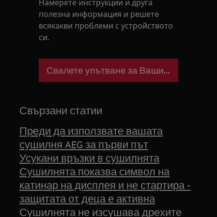
Намерете инструкции и друга
полезна информация и решете
всякакви проблеми с устройството
си.
Свалете упътване за Вашия уред
Свързани статии
Преди да използвате вашата
сушилня AEG за първи път
Усукани връзки в сушилнята
Сушилнята показва символ на
катинар на дисплея и не стартира -
защитата от деца е активна
Сушилнята не изсушава дрехите