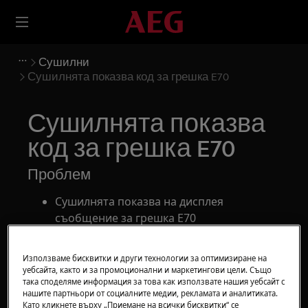
Сушилни
Сушилнята показва код за грешка E70
Сушилнята показва
код за грешка E70
Проблем
Сушилнята показва на дисплея
съобщение за грешка E70
E70 код
Използваме бисквитки и други технологии за оптимизиране на
Отнася се до
уебсайта, както и за промоционални и маркетингови цели. Също
така споделяме информация за това как използвате нашия уебсайт с
нашите партньори от социалните медии, рекламата и аналитиката.
Сушилни
Като кликнете върху „Приемане на всички бисквитки“ се