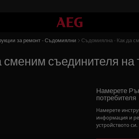
рукции за ремонт - Съдомиялни
Съдомиялна - Как да с
а сменим съединителя на 
Намерете Рък
потребителя
Намерете инстру
информация и ре
устройството си.