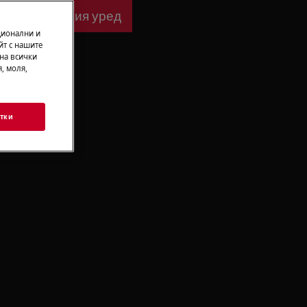
ване за Вашия уред
ционални и
йт с нашите
 на всички
, моля,
тки