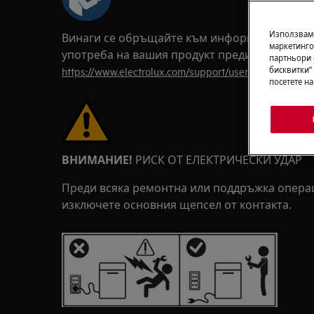
Използваме
Винаги се обръщайте към информацията за б
маркетинго
употреба на вашия продукт преди всяка рем
партньори 
https://www.electrolux.com/support/user-manuals/
бисквитки“
посетете н
ВНИМАНИЕ!
РИСК ОТ ЕЛЕКТРИЧЕСКИ УДАР
Преди всяка ремонтна или поддръжка операц
изключете основния щепсел от контакта.