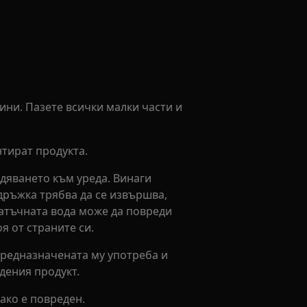
ини. Пазете всички малки части и
тират продукта.
дяването към уреда. Винаги
ддръжка трябва да се извършва,
татъчната вода може да повреди
я от страните си.
 предназначената му употреба и
дения продукт.
ако е повреден.