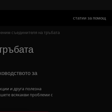
статии за помощ
меним съединителя на тръбата
тръбата
оводството за
кции и друга полезна
шете всякакви проблеми с