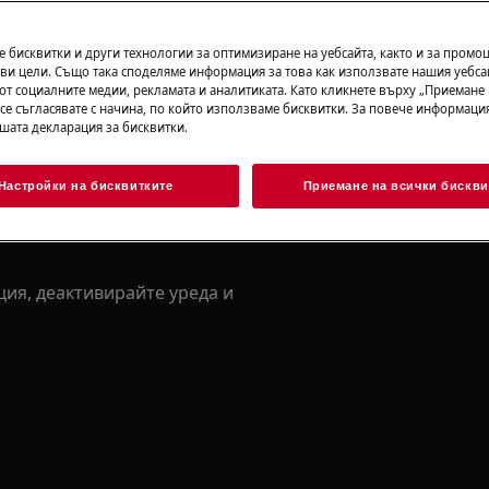
Свалете упът
 бисквитки и други технологии за оптимизиране на уебсайта, както и за промо
езопасност в ръководството за
ви цели. Също така споделяме информация за това как използвате нашия уебса
онтна или поддръжна дейност.
от социалните медии, рекламата и аналитиката. Като кликнете върху „Приемане
 се съгласявате с начина, по който използваме бисквитки. За повече информация
ашата декларация за бисквитки.
Настройки на бисквитките
Приемане на всички бискви
ия, деактивирайте уреда и