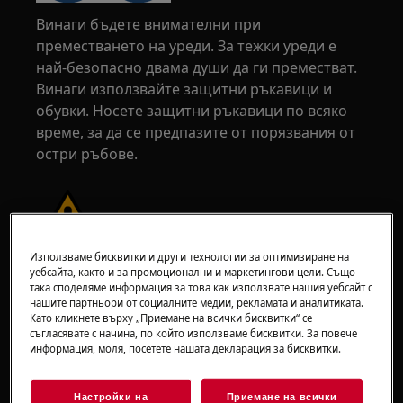
Винаги бъдете внимателни при
преместването на уреди. За тежки уреди е
най-безопасно двама души да ги преместват.
Винаги използвайте защитни ръкавици и
обувки. Носете защитни ръкавици по всяко
време, за да се предпазите от порязвания от
остри ръбове.
Използваме бисквитки и други технологии за оптимизиране на
ВНИМАНИЕ!
РИСК ОТ НАРАНЯВАНЕ НА ОЧИТЕ
уебсайта, както и за промоционални и маркетингови цели. Също
така споделяме информация за това как използвате нашия уебсайт с
нашите партньори от социалните медии, рекламата и аналитиката.
Като кликнете върху „Приемане на всички бисквитки“ се
съгласявате с начина, по който използваме бисквитки. За повече
информация, моля, посетете нашата декларация за бисквитки.
Носете предпазни очила, ако извършвате
Настройки на
Приемане на всички