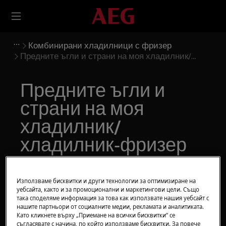
Комбинирани хладилници с фризер
Предните ъгли и страни на моя хладилник/
хладилник-фризер са топли
Предните ъгли и
страни на моя
хладилник/
хладилник-фризер
са топли
Използваме бисквитки и други технологии за оптимизиране на
Решение
уебсайта, както и за промоционални и маркетингови цели. Също
така споделяме информация за това как използвате нашия уебсайт с
нашите партньори от социалните медии, рекламата и аналитиката.
Въпрос:
Като кликнете върху „Приемане на всички бисквитки“ се
съгласявате с начина, по който използваме бисквитки. За повече