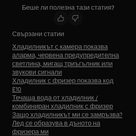
Беше ли полезна тази статия?
Свързани статии
Хладилникът с камера показва
аларма, червена предупредителна
светлина, мигащ триъгълник или
звукови сигнали
Хладилник с фризер показва код
E10
Течаща вода от хладилник /
комбиниран хладилник с фризер
Защо хладилникът ми се замръзва?
Лед се образува в дъното на
фризера ми