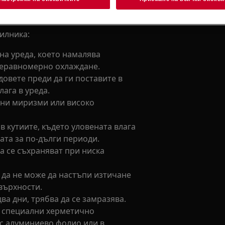
илника:
на уреда, което намалява
неравномерно охлаждане.
овете преди да ги поставите в
лага в уреда.
лни миризми или високо
в кутиите, където уловената влага
ата за по-дълги периоди.
а се съхраняват при ниска
 да не може да настъпи изтичане
върхности.
ва дни, трябва да се замразява.
 в специални херметично
 с алуминиево фолио или в