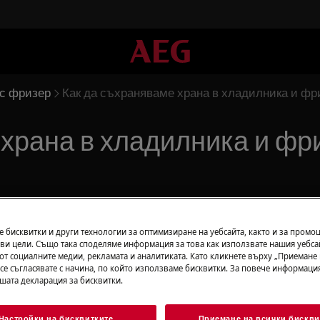
с фризер
Как да съхраняваме храна в хладилника и фр
 храна в хладилника и фр
 бисквитки и други технологии за оптимизиране на уебсайта, както и за промо
ви цели. Също така споделяме информация за това как използвате нашия уебса
 и фризера?
от социалните медии, рекламата и аналитиката. Като кликнете върху „Приемане
 се съгласявате с начина, по който използваме бисквитки. За повече информация
ашата декларация за бисквитки.
Настройки на бисквитките
Приемане на всички бискви