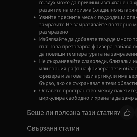
въздух може да причини изсъхване на х
развитие на миризма (хладилно изгарян
Увийте пресните меса с подходящи опак
замразите Не замразявайте повторно м
размразено
Избягвайте да добавяте твърде много т
път. Това претоварва фризера, забавя 
да повиши температурата на замразени
Не съхранявайте сладоледи, близалки и
или горния рафт на фризера: тези облас
фризера и затова тези артикули има вер
бързо, ако се съхраняват в тези области
Оставете пространство между пакетите, 
циркулира свободно и храната да замр
Беше ли полезна тази статия?
Свързани статии