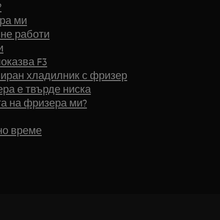
?
ера ми
 не работи
и
оказва F3
ниран хладилник с фризер
ра е твърде ниска
та на фризера ми?
но време