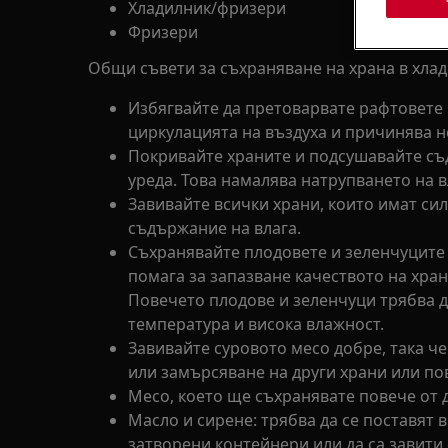
Хладилник/фризери
Фризери
Общи съвети за съхраняване на храна в хлад
Избягвайте да претоварвате рафтовете 
циркулацията на въздуха и причинява 
Покривайте храните и подсушавайте съд
уреда. Това намалява натрупването на в
Завивайте всички храни, които имат си
съдържание на влага.
Съхранявайте плодовете и зеленчуците 
помага за запазване качеството на хран
Повечето плодове и зеленчуци трябва д
температура и висока влажност.
Завивайте суровото месо добре, така че
или замърсяване на други храни или по
Месо, което ще съхранявате повече от д
Масло и сирене: трябва да се поставят
затворени контейнери или да са завити