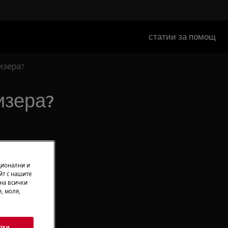
статии за помощ
изера?
изера?
ционални и
йт с нашите
 на всички
, моля,
тки