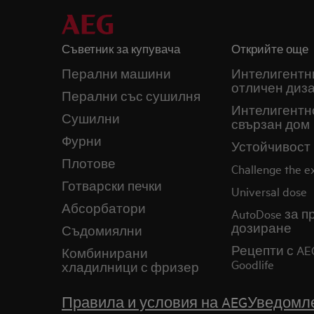
Съветник за купувача
Открийте още
Перални машини
Интелигентн
отличен диз
Перални със сушилня
Интелигентн
Сушилни
свързан дом
Фурни
Устойчивост
Плотове
Challenge the 
Готварски печки
Universal dose
Абсорбатори
AutoDose за 
дозиране
Съдомиялни
Рецепти с AE
Комбинирани
Goodlife
хладилници с фризер
Правила и условия на AEG
Уведомле