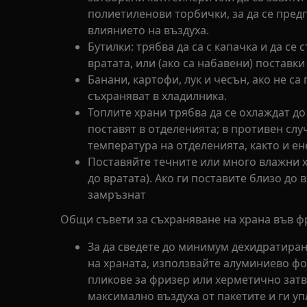
полиетиленови торбички, за да се пред
влиянието на въздуха.
Бутилки: трябва да са с капачка и да се
вратата, или (ако са набавени) поставки
Банани, картофи, лук и чесън, ако не са
съхраняват в хладилника.
Топлите храни трябва да се охлаждат до
поставят в отделенията; в противен с
температура на отделенията, както и ен
Поставяйте течните или много влажни х
до вратата). Ако ги поставите близо до 
замръзнат
Общи съвети за съхраняване на храна във ф
За да сведете до минимум дехидратиран
на храната, използвайте алуминиево фо
пликове за фризер или херметично зат
максимално въздуха от пакетите и ги у