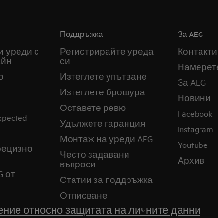
Поддръжка
За AEG
и уреди с
Регистрирайте уреда
Контакти
айн
си
Намерет
о
Изтеглете упътване
За AEG
Изтеглете брошура
Новини
Оставете ревю
Facebook
expected
Удължете гаранция
Instagram
Монтаж на уреди AEG
Youtube
прецизно
Често задавани
Архив
въпроси
G от
Статии за поддръжка
Отписване
ние относно защитата на личните данни