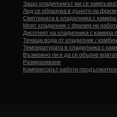
Защо хладилникът ми се замръзва
Лед се образува в дъното на фриз
Светлината в хладилника с камера
Моят хладилник с фризер не работ
Дисплеят на хладилника с камера п
Течаща вода от хладилник / комби
Температурата в хладилника с каме
Възможно ли е да се обърне врата
Размразяване
Компресорът работи продължител