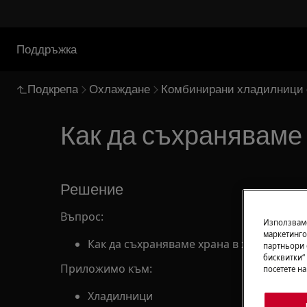
Поддръжка
Подкрепа
Охлаждане
Комбинирани хладилници 
Как да съхраняваме
Решение
Въпрос:
Използваме
маркетинго
Как да съхраняваме храна в хладилника
партньори 
бисквитки“
Приложимо към:
посетете н
Хладилници