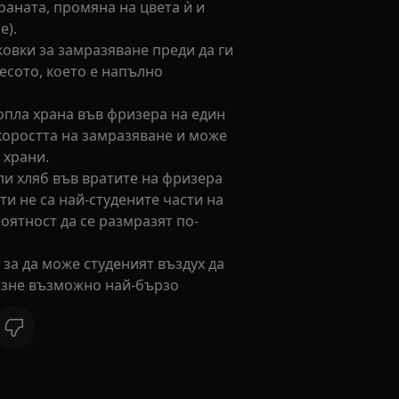
раната, промяна на цвета ѝ и
е).
овки за замразяване преди да ги
есото, което е напълно
опла храна във фризера на един
скоростта на замразяване и може
 храни.
ли хляб във вратите на фризера
ти не са най-студените части на
оятност да се размразят по-
за да може студеният въздух да
ъзне възможно най-бързо