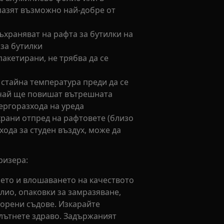
пазят възможно най-добре от
 съхраняват на рафта за бутилки на
 за бутилки
 пакетирани, не трябва да се
 стайна температура преди да се
лучай ще повишат вътрешната
ергоразхода на уреда
рани отпред на рафтовете (близо
входа за студен въздух, може да
ризера:
ето и влошаването на качеството
лио, опаковки за замразяване,
ворени съдове. Изкарайте
плътнете здраво. Задържаният