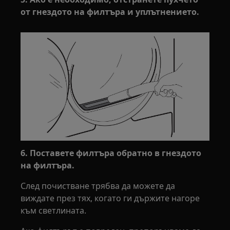
от гнездото на филтъра и уплътнението.
6. Поставете филтъра обратно в гнездото
на филтъра.
След почистване трябва да можете да
виждате през тях, когато ги държите нагоре
към светлината.