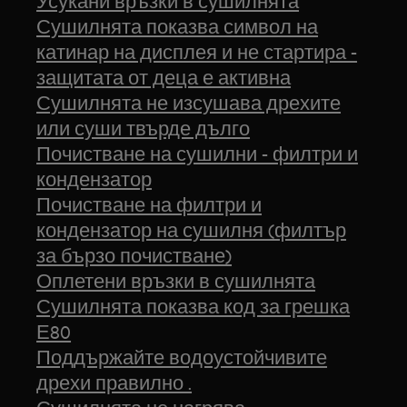
Усукани връзки в сушилнята
Сушилнята показва символ на
катинар на дисплея и не стартира -
защитата от деца е активна
Сушилнята не изсушава дрехите
или суши твърде дълго
Почистване на сушилни - филтри и
кондензатор
Почистване на филтри и
кондензатор на сушилня (филтър
за бързо почистване)
Оплетени връзки в сушилнята
Сушилнята показва код за грешка
Е80
Поддържайте водоустойчивите
дрехи правилно .