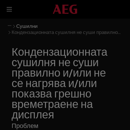
Сушилни
Кондензационната сушилня не суши правилно
и/или не се нагрява и/или показва грешно
времетраене на дисплея
Кондензационната
сушилня не суши
правилно и/или не
се нагрява и/или
показва грешно
времетраене на
дисплея
Проблем