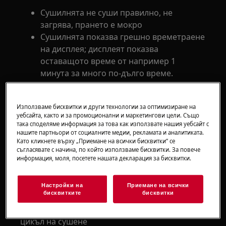
Сушилнята не суши правилно, не
загрява, прането е мокро
Сушилнята показва грешно времетраене
на дисплея; дисплеят показва
оставащото време от например 1
минута за много по-дълго време.
Отнася се до
Използваме бисквитки и други технологии за оптимизиране на
уебсайта, както и за промоционални и маркетингови цели. Също
Кондензаторна сушилня
така споделяме информация за това как използвате нашия уебсайт с
нашите партньори от социалните медии, рекламата и аналитиката.
Като кликнете върху „Приемане на всички бисквитки“ се
Решение
съгласявате с начина, по който използваме бисквитки. За повече
информация, моля, посетете нашата декларация за бисквитки.
Почистете филтъра за пух на сушилнята
В края на всеки цикъл
филтърът
символът се
Настройки на
Приемане на всички
бисквитките
бисквитки
появява на дисплея и трябва да почистите
филтъра. Почиствайте филтъра след всеки
цикъл на сушене