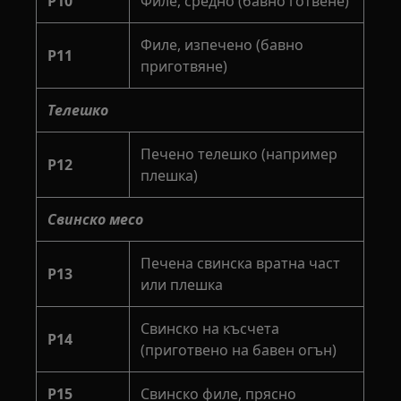
P10
Филе, средно (бавно готвене)
Филе, изпечено (бавно
P11
приготвяне)
Телешко
Печено телешко (например
P12
плешка)
Свинско месо
Печена свинска вратна част
P13
или плешка
Свинско на късчета
P14
(приготвено на бавен огън)
P15
Свинско филе, прясно