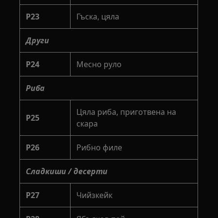
P23
Гъска, цяла
Други
P24
Месно руло
Риба
Цяла риба, приготвена на
P25
скара
P26
Рибно филе
Сладкиши / десерти
P27
Чийзкейк