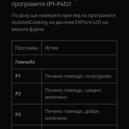
програмите (P1–P45)?
По-долу ще намерите преглед на програмите
AssistedCooking на дисплея EXPlore LED на
вашата фурна:
Програма
Ястие
Говеждо
P1
Печено говеждо, полусурово
Печено говеждо, средно
P2
изпечено
Печено говеждо, добре
P3
изпечено