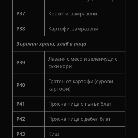
P37
Крокети, замразени
P38
Картофи, замразени
Зърнени храни, хляб и пица
Лазаня с месо и зеленчуци с
P39
сухи кори
Гратен от картофи (сурови
P40
картофи)
P41
Прясна пица с тънък блат
P42
Прясна пица с дебел блат
P43
Киш