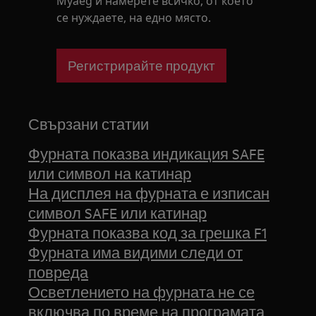
Myaeg и намерете всичко, от което
се нуждаете, на едно място.
Регистрирайте продукт
Свързани статии
Фурната показва индикация SAFE
или символ на катинар
На дисплея на фурната е изписан
символ SAFE или катинар
Фурната показва код за грешка F1
Фурната има видими следи от
повреда
Осветлението на фурната не се
включва по време на програмата