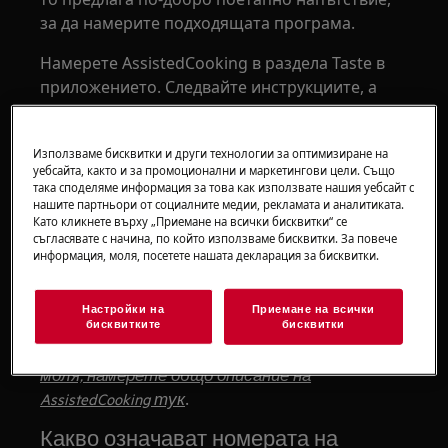
за да намерите подходящата програма.
Намерете AssistedCooking в раздела Taste в
приложението. Следвайте инструкциите, а
след това и ръководството стъпка по стъпка,
за да направите своя избор.
Използваме бисквитки и други технологии за оптимизиране на
уебсайта, както и за промоционални и маркетингови цели. Също
Освен това можете да изберете програмите
така споделяме информация за това как използвате нашия уебсайт с
ръчно на фурната, без ръководството стъпка
нашите партньори от социалните медии, рекламата и аналитиката.
Като кликнете върху „Приемане на всички бисквитки“ се
по стъпка. В този случай влезте в Menu,
съгласявате с начина, по който използваме бисквитки. За повече
изберете AssistedCooking и след това
информация, моля, посетете нашата декларация за бисквитки.
изберете програмата, която съответства на
вашето ястие.
Настройки на
Приемане на всички
бисквитките
бисквитки
Ако вашата фурна няма EXPlore LED дисплей,
моля, намерете общо описание на
.
AssistedCooking тук
Какво означават номерата на