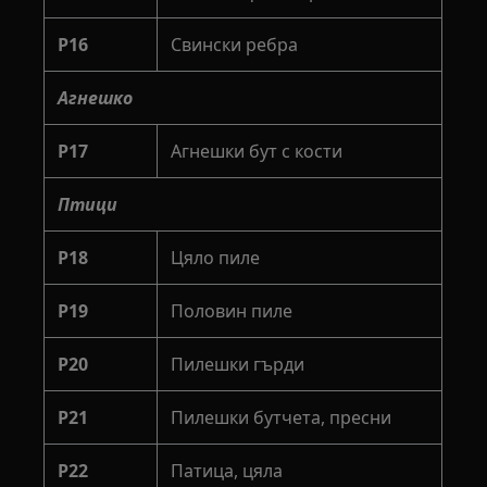
P16
Свински ребра
Агнешко
P17
Агнешки бут с кости
Птици
P18
Цяло пиле
P19
Половин пиле
P20
Пилешки гърди
P21
Пилешки бутчета, пресни
P22
Патица, цяла