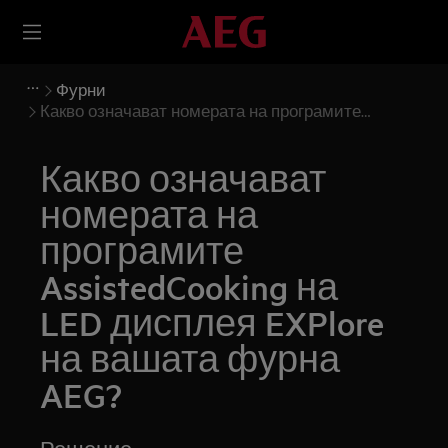
Фурни
Какво означават номерата на програмите
AssistedCooking на LED дисплея EXPlore на вашата
фурна AEG?
Какво означават
номерата на
програмите
AssistedCooking на
LED дисплея EXPlore
на вашата фурна
AEG?