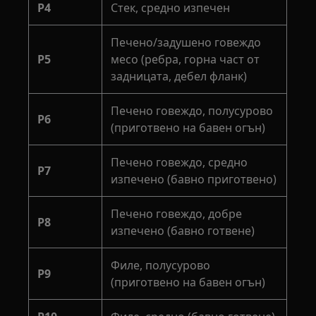
P4
Стек, средно изпечен
Печено/задушено говеждо
P5
месо (ребра, горна част от
задницата, дебел фланк)
Печено говеждо, полусурово
P6
(приготвено на бавен огън)
Печено говеждо, средно
P7
изпечено (бавно приготвено)
Печено говеждо, добре
P8
изпечено (бавно готвене)
Филе, полусурово
P9
(приготвено на бавен огън)