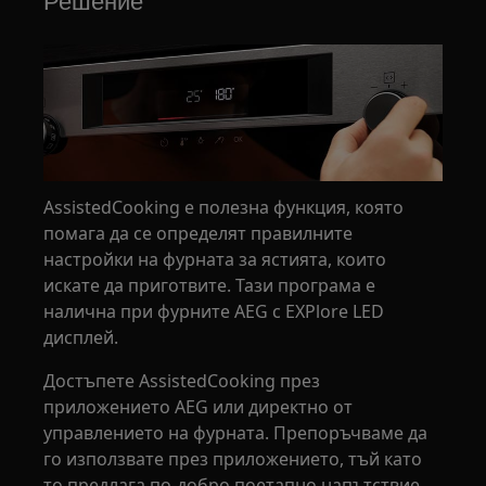
Решение
AssistedCooking е полезна функция, която
помага да се определят правилните
настройки на фурната за ястията, които
искате да приготвите. Тази програма е
налична при фурните AEG с EXPlore LED
дисплей.
Достъпете AssistedCooking през
приложението AEG или директно от
управлението на фурната. Препоръчваме да
го използвате през приложението, тъй като
то предлага по-добро поетапно напътствие,