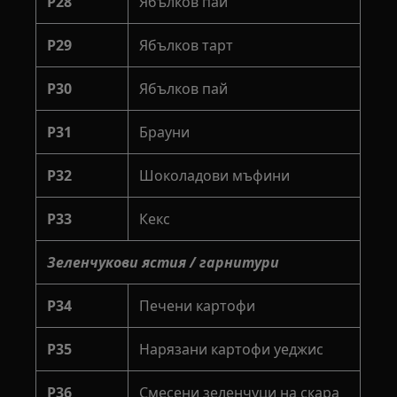
P28
Ябълков пай
P29
Ябълков тарт
P30
Ябълков пай
P31
Брауни
P32
Шоколадови мъфини
P33
Кекс
Зеленчукови ястия / гарнитури
P34
Печени картофи
P35
Нарязани картофи уеджис
P36
Смесени зеленчуци на скара