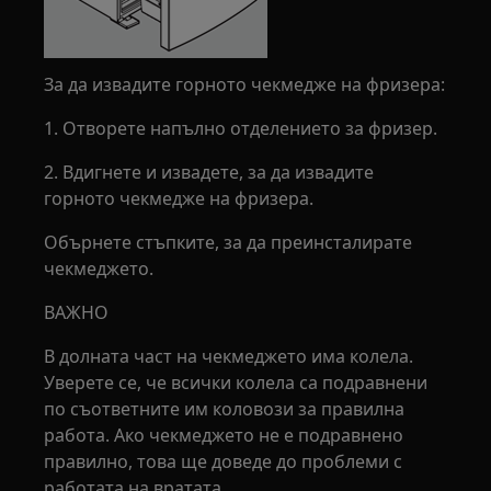
За да извадите горното чекмедже на фризера:
1. Отворете напълно отделението за фризер.
2. Вдигнете и извадете, за да извадите
горното чекмедже на фризера.
Обърнете стъпките, за да преинсталирате
чекмеджето.
ВАЖНО
В долната част на чекмеджето има колела.
Уверете се, че всички колела са подравнени
по съответните им коловози за правилна
работа. Ако чекмеджето не е подравнено
правилно, това ще доведе до проблеми с
работата на вратата.