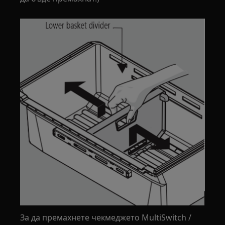
За да премахнете чекмеджето MultiSwitch /