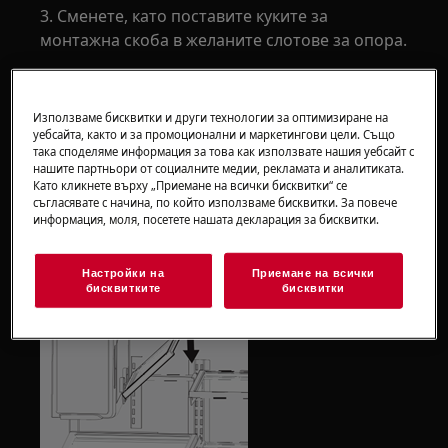
3. Сменете, като поставите куките за
монтажна скоба в желаните слотове за опора.
4. Спуснете рафта и го заключете на място.
За да регулирате флип рафт:
Използваме бисквитки и други технологии за оптимизиране на
уебсайта, както и за промоционални и маркетингови цели. Също
така споделяме информация за това как използвате нашия уебсайт с
1. Извадете храната от рафта.
нашите партньори от социалните медии, рекламата и аналитиката.
Като кликнете върху „Приемане на всички бисквитки“ се
2. Повдигнете десния страничен ръб на рафта
съгласявате с начина, по който използваме бисквитки. За повече
информация, моля, посетете нашата декларация за бисквитки.
нагоре и натиснете наляво към
ледогенератора.
Настройки на
Приемане на всички
бисквитките
бисквитки