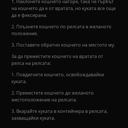
1. Наклонете кошчето нагоре, така че гърбът
на кошчето да е от вратата, но куката все още
да е фиксирана.
2. Плъзнете кошчето по релсата в желаното
положение.
3. Поставете обратно кошчето на мястото му.
За да преместите кошчето на вратата от
релса на релсата:
1. Повдигнете кошчето, освобождавайки
куката.
2. Преместете кошчето до желаното
местоположение на релсата.
3. Вкарайте куката в контейнера в релсата,
захващайки куката.