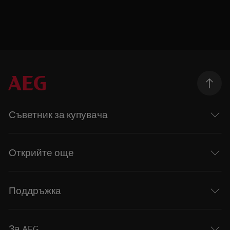
Съветник за купувача
Открийте още
Поддръжка
За AEG