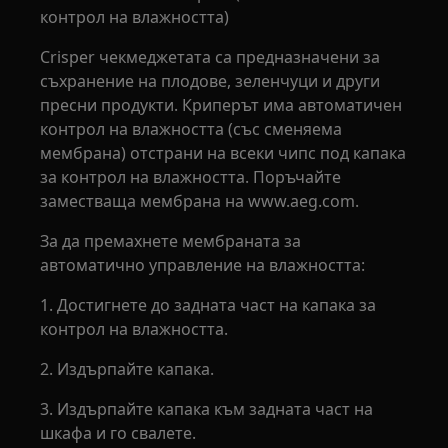
контрол на влажността)
Crisper чекмеджетата са предназначени за
съхранение на плодове, зеленчуци и други
пресни продукти. Криперът има автоматичен
контрол на влажността (със сменяема
мембрана) отстрани на всеки чипс под капака
за контрол на влажността. Поръчайте
заместваща мембрана на www.aeg.com.
За да премахнете мембраната за
автоматично управление на влажността:
1. Достигнете до задната част на капака за
контрол на влажността.
2. Издърпайте капака.
3. Издърпайте капака към задната част на
шкафа и го свалете.