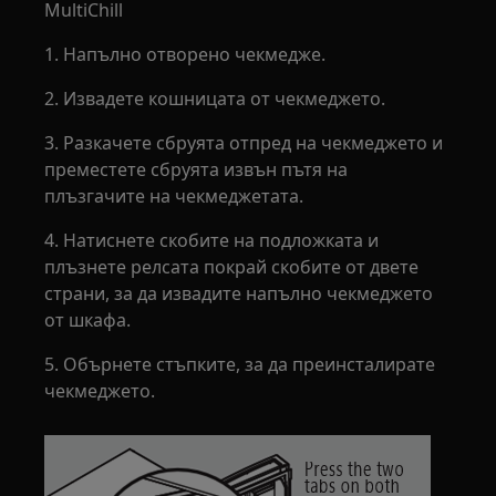
MultiChill
1. Напълно отворено чекмедже.
2. Извадете кошницата от чекмеджето.
3. Разкачете сбруята отпред на чекмеджето и
преместете сбруята извън пътя на
плъзгачите на чекмеджетата.
4. Натиснете скобите на подложката и
плъзнете релсата покрай скобите от двете
страни, за да извадите напълно чекмеджето
от шкафа.
5. Обърнете стъпките, за да преинсталирате
чекмеджето.