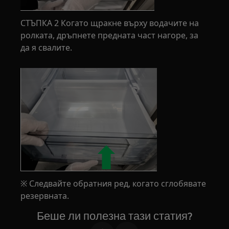
СТЪПКА 2 Когато щракне върху водачите на
ролката, дръпнете предната част нагоре, за
да я свалите.
※ Следвайте обратния ред, когато сглобявате
резервната.
Беше ли полезна тази статия?