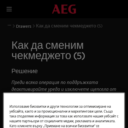
Как да сменим чекмеджето (5)
Drawers
Как да сменим
чекмеджето (5)
Решение
Преди всяка операция по поддръжката
деактивирайте уреда и изключете щепсела от
контакта.
Използваме бисквитки и други технологии за оптимизиране на
Винаги внимавайте при преместване на уреди,
уебсайта, както и за промоционални и маркетингови цели. Също
за тежки уреди е необходимо да го преместят
така споделяме информация за това как използвате нашия уебсайт с
двама души.
нашите партньори от социалните медии, рекламата и аналитиката.
Като кликнете върху „Приемане на всички бисквитки“ се