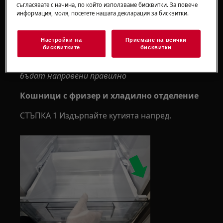
съгласявате с начина, по който използваме бисквитки. За повече
Винаги използвайте предпазни ръкавици и
информация, моля, посетете нашата декларация за бисквитки.
затворени обувки.
Моля, обърнете внимание, че саморемонтът
Настройки на
Приемане на всички
бисквитките
бисквитки
или непрофесионалният ремонт могат да
имат последици за безопасността, ако не
бъдат направени правилно
Кошници с фризер и хладилно отделение
СТЪПКА 1 Издърпайте кутията напред.