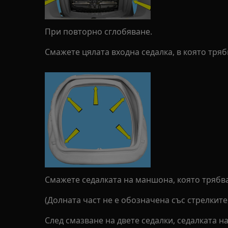
При повторно сглобяване.
Смажете цялата входна седалка, в която тряб
Смажете седалката на маншона, която трябва
(Долната част не е обозначена със стрелките,
След смазване на двете седалки, седалката н