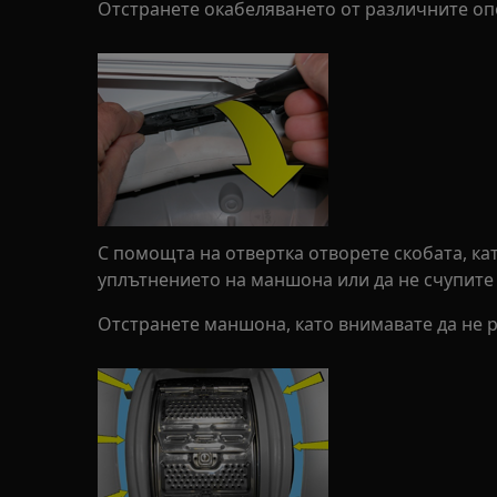
Отстранете окабеляването от различните опо
С помощта на отвертка отворете скобата, ка
уплътнението на маншона или да не счупите
Отстранете маншона, като внимавате да не р