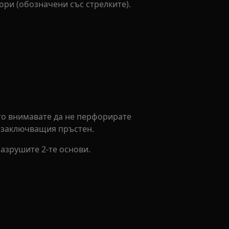
ри (обозначени със стрелките).
то внимавате да не перфорирате
 заключващия пръстен.
азрушите 2-те основи.