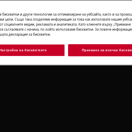
ворени обувки.
 бисквитки и други технологии за оптимизиране на уебсайта, както и за промо
ви цели. Също така споделяме информация за това как използвате нашия уебса
 или непрофесионалният ремонт
от социалните медии, рекламата и аналитиката. Като кликнете върху „Приемане
ако не бъдат направени правилно
 се съгласявате с начина, по който използваме бисквитки. За повече информация
ашата декларация за бисквитки.
то отдолу
Настройки на бисквитките
Приемане на всички бискви