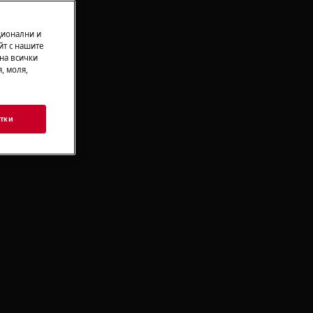
ционални и
йт с нашите
 на всички
, моля,
тки