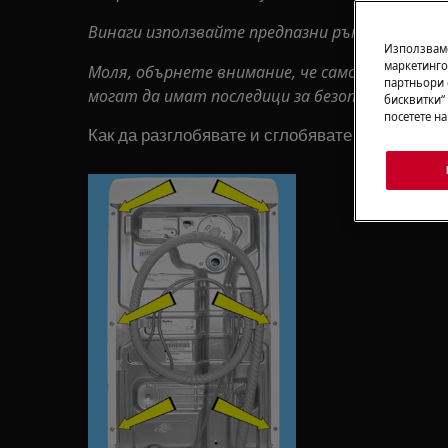
Винаги използвайте предпазни ръкавици и зат
Използваме
маркетинго
Моля, обърнете внимание, че саморемонтът
партньори 
могат да имат последици за безопасността, 
бисквитки“
посетете н
Как да разглобявате и сглобявате уплътнение