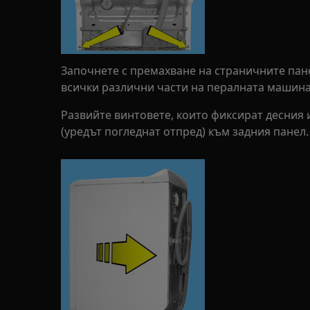
Започнете с премахване на страничните пане
всички различни части на пералната машина
Развийте винтовете, които фиксират десния 
(уредът погледнат отпред) към задния панел.