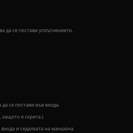
ва да се постави уплътнението.
 да се постави във входа.
 защото е скрита.)
а входа и седалката на маншона.