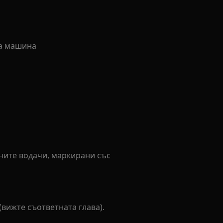
та машина
рните водачи, маркирани със
(вижте съответната глава).