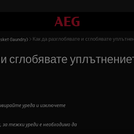
Как да разглобявате и сглобявате уплътнен
sket (laundry)
 и сглобявате уплътнениет
ивирайте уреда и изключете
 за тежки уреди е необходимо да