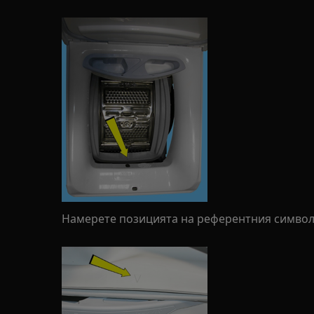
Намерете позицията на референтния символ 