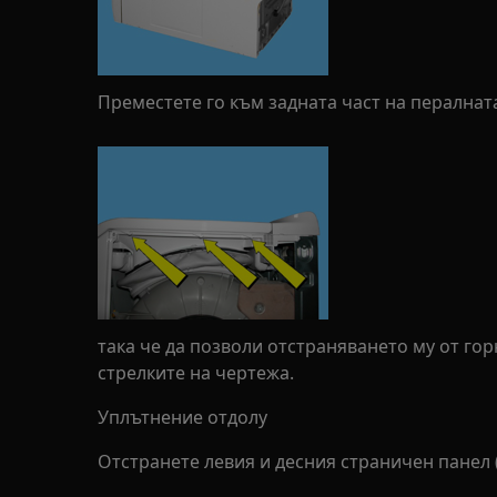
Преместете го към задната част на перална
така че да позволи отстраняването му от го
стрелките на чертежа.
Уплътнение отдолу
Отстранете левия и десния страничен панел 