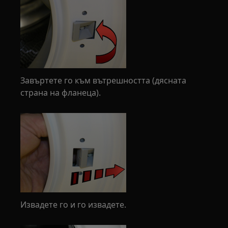
Завъртете го към вътрешността (дясната
страна на фланеца).
Извадете го и го извадете.