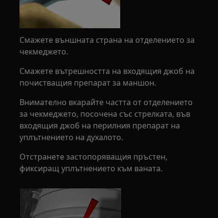
Смажете външната страна на отделението за
чекмеджето.
Смажете вътрешността на входящия джоб на
почистващия препарат за маншон.
Внимателно вкарайте частта от отделението
за чекмеджето, посочена със стрелката, във
входящия джоб на перилния препарат на
уплътнението на духалото.
Отстранете застопоряващия пръстен,
фиксиращ уплътнението към ваната.