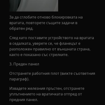
За да сглобите отново блокировката на
вратата, повторете същите задачи в
обратен ред.
След като поставите устройството на вратата
в седалката, уверете се, че фланецът е
разположен правилно от външната страна,
както е показано със стрелките.
3. Преден панел
Отстранете работния плот (вижте съответния
параграф).
Извадете железния пръстен, отстранете
уплътнението на вратичката отпред от
предния панел.