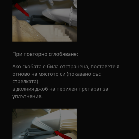
При повторно сглобяване:
Ако скобата е била отстранена, поставете я
отново на мястото си (показано със
стрелката)
в долния джоб на перилен препарат за
уплътнение.