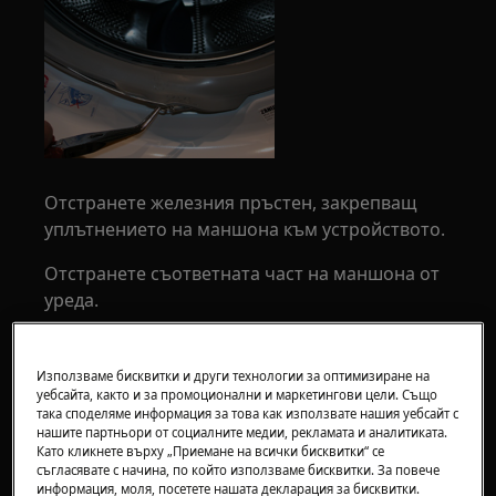
Отстранете железния пръстен, закрепващ
уплътнението на маншона към устройството.
Отстранете съответната част на маншона от
уреда.
Използваме бисквитки и други технологии за оптимизиране на
уебсайта, както и за промоционални и маркетингови цели. Също
така споделяме информация за това как използвате нашия уебсайт с
нашите партньори от социалните медии, рекламата и аналитиката.
Като кликнете върху „Приемане на всички бисквитки“ се
съгласявате с начина, по който използваме бисквитки. За повече
информация, моля, посетете нашата декларация за бисквитки.