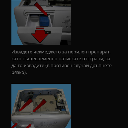
Извадете чекмеджето за перилен препарат,
като същевременно натискате отстрани, за
да го извадите (в противен случай дръпнете
рязко).