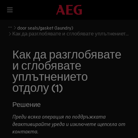
door seals/gasket (laundry)
Как да разглобявате и сглобявате уплътнението
отдолу (1)
Как да разглобявате
и сглобявате
уплътнението
отдолу (1)
Решение
Преди всяка операция по поддръжката
деактивирайте уреда и изключете щепсела от
контакта.