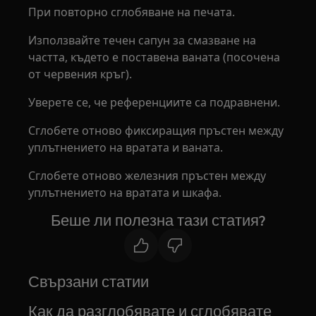
При повторно сглобяване на печата.
Използвайте течен сапун за смазване на
частта, където е поставена ваната (посочена
от червения кръг).
Уверете се, че референциите са подравнени.
Сглобете отново фиксиращия пръстен между
уплътнението на вратата и ваната.
Сглобете отново железния пръстен между
уплътнението на вратата и шкафа.
Беше ли полезна тази статия?
Свързани статии
Как да разглобявате и сглобявате