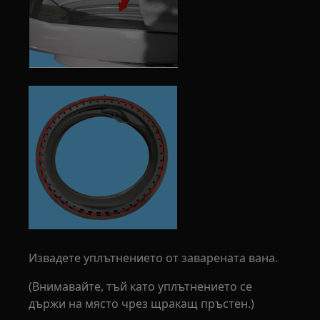
Извадете уплътнението от заварената вана.
(Внимавайте, тъй като уплътнението се
държи на място чрез щракащ пръстен.)