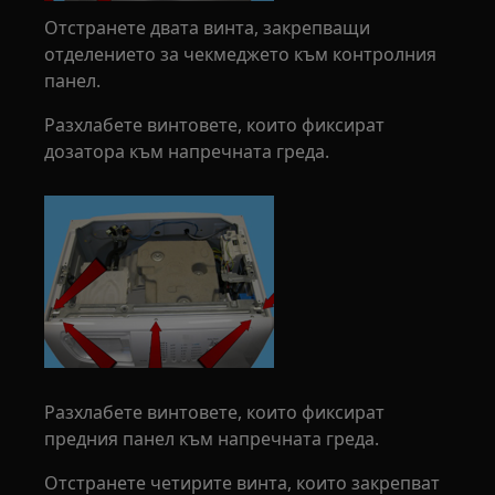
Отстранете двата винта, закрепващи
отделението за чекмеджето към контролния
панел.
Разхлабете винтовете, които фиксират
дозатора към напречната греда.
Разхлабете винтовете, които фиксират
предния панел към напречната греда.
Отстранете четирите винта, които закрепват