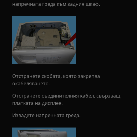
напречната греда към задния шкаф.
Отстранете скобата, която закрепва
окабеляването.
Отстранете съединителния кабел, свързващ
платката на дисплея.
Извадете напречната греда.