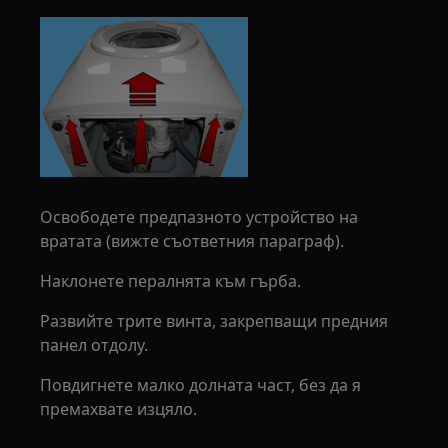
Освободете предпазното устройство на
вратата (вижте съответния параграф).
Наклонете пералнята към гърба.
Развийте трите винта, закрепващи предния
панел отдолу.
Повдигнете малко долната част, без да я
премахвате изцяло.