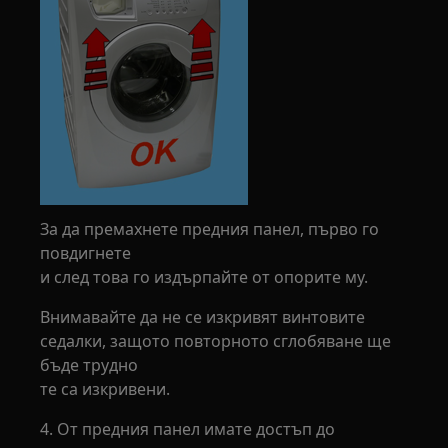
За да премахнете предния панел, първо го
повдигнете
и след това го издърпайте от опорите му.
Внимавайте да не се изкривят винтовите
седалки, защото повторното сглобяване ще
бъде трудно
те са изкривени.
4. От предния панел имате достъп до