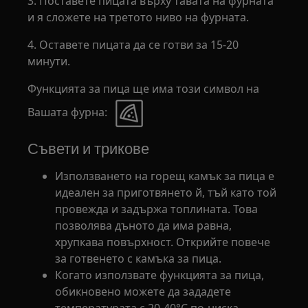
3. Поставете пицата върху тавата на фурната
и я сложете на третото ниво на фурната.
4. Оставете пицата да се готви за 15-20
минути.
Функцията за пица ще има този символ на
Вашата фурна:
Съвети и трикове
Използването на горещ камък за пица е
идеален за приготвянето й, тъй като той
провежда и задържа топлината. Това
позволява дъното да има равна,
хрупкава повърхност. Открийте повече
за готвенето с камъка за пица.
Когато използвате функцията за пица,
обикновено можете да зададете
температурата с 20-40°C по-ниска,