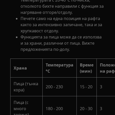
отколкото бихте направили с функция за
нагряване отгоре/отдолу.
Печете само на една позиция на рафта
както за интензивно запичане, така и за
хрупкавост отдолу.
Функцията за пица може да се използва
и за храни, различни от пица. Вижте
предложенията по-долу.
Температура
Време
Полож
Храна
°C
(мин)
на раф
Пица (тънка
200 - 230
15 - 20
3
кора)
Пица (с
много
180 - 200
20 - 30
3
топинг)