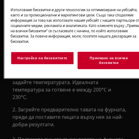
функцията за пица, вентилаторa, горния и
долния реотан работят заедно, за да изпекат
Използваме бисквитки и други технологии за оптимизиране на уебсайта,
равномерно Вашата пица.
както и за промоционални и маркетингови цели. Също така споделяме
информация за това как използвате нашия уебсайт с нашите партньори о
социалните медии, рекламата и аналитиката. Като кликнете върху „Прием
Можете също така да използвате тази
на всички бисквитки“ се съгласявате с начина, по който използваме
функция, за да изпечете идеално хрупкави
бисквитки. За повече информация, моля, посетете нашата декларация за
бисквитки.
корички на тарт, киш, пай или хляб.
Как да използвате функцията за
Настройки на бисквитките
Приемане на всички
пица
бисквитки
1. Изберете функцията за пица на фурната и
задайте температурата. Идеалната
температура за готвене е между 200°C и
230°C.
2. Загрейте предварително тавата на фурната,
преди да поставите пицата върху нея за най-
добри резултати.