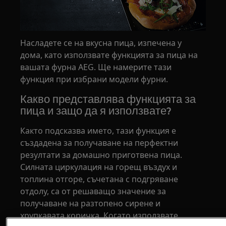
Насладете се на вкусна пица, изпечена у
дома, като използвате функцията за пица на
вашата фурна AEG. Ще намерите тази
функция при избрани модели фурни.
Какво представлява функцията за
пица и защо да я използвате?
Както подсказва името, тази функция е
създадена за получаване на перфектни
резултати за домашно приготвена пица.
Силната циркулация на горещ въздух и
топлина отгоре, съчетана с подгряване
отдолу, са от решаващо значение за
получаване на разтопено сирене и
хрупкавата коричка. Когато използвате