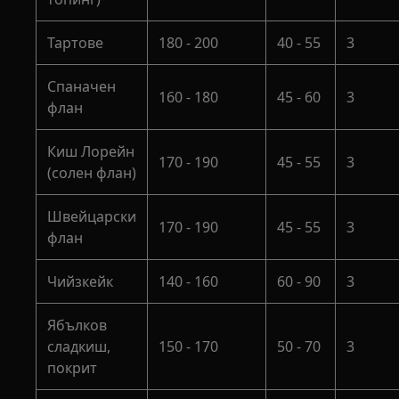
Тартове
180 - 200
40 - 55
3
Спаначен
160 - 180
45 - 60
3
флан
Киш Лорейн
170 - 190
45 - 55
3
(солен флан)
Швейцарски
170 - 190
45 - 55
3
флан
Чийзкейк
140 - 160
60 - 90
3
Ябълков
сладкиш,
150 - 170
50 - 70
3
покрит