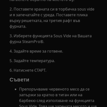
2. Поставете храната си в торбичка sous vide
и я запечатайте с уреда. Поставете плика
върху решетката, на третия рафт във
фурната.
3. Изберете функцията Sous Vide на Вашата
фурна SteamPro®.
4. Задайте време за готвене.
5. Задайте температура.
6. Натиснете СТАРТ.
Съвети
Препоръчваме червеното месо да се
запържи за кратко в тиган или на
барбекю след използване на функцията
Sous Vide. Това ще запечата месото и ще