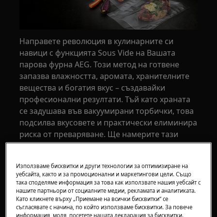
Направете революция в кулинарните си
навици с функцията Sous Vide на Вашата
парова фурна AEG. Този метод на готвене
запазва влажността, аромата, хранителните
вещества и богатия вкус – създавайки
професионални резултати. Тъй като храната
се задушава във вакуумирани торбички, това
подсилва вкусовете и практически елиминира
риска от преваряване. Ще намерите тази
функция при фурни AEG SteamPro.
Използваме бисквитки и други технологии за оптимизиране на
Sous vide технката често се свързва с месо, но
уебсайта, както и за промоционални и маркетингови цели. Също
е подходяща също и за морски дарове,
така споделяме информация за това как използвате нашия уебсайт с
нашите партньори от социалните медии, рекламата и аналитиката.
зеленчуци и картофи. Можете дори да
Като кликнете върху „Приемане на всички бисквитки“ се
приготвяте рохки яйца.
съгласявате с начина, по който използваме бисквитки. За повече
информация, моля, посетете нашата декларация за бисквитки.