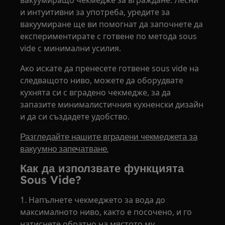
и интуитивни за употреба, уредите за
вакуумиране ще ви помогнат да започнете да
експериментирате с готвене по метода sous
vide с минимални усилия.
Ако искате да пренесете готвене sous vide на
следващото ниво, можете да оборудвате
кухнята си с вградено чекмедже, за да
запазите минималистичния кухненски дизайн
и да си създадете удобство.
Разгледайте нашите вградени чекмеджета за
вакуумно запечатване.
Как да използвате функцията
Sous Vide?
1. Напълнете чекмеджето за вода до
максималното ниво, както е посочено, и го
натиснете обратно на мястото му.