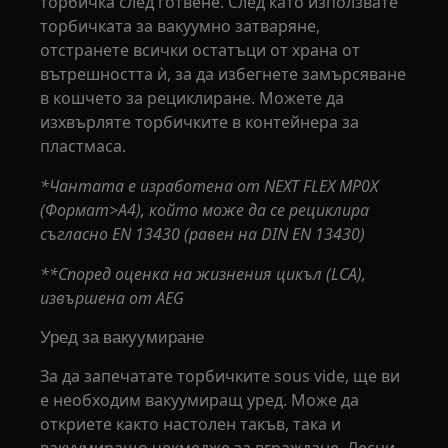
торбичка след готвене. След като използвате
торбичката за вакуумно затваряне,
отстранете всички остатъци от храна от
вътрешността ѝ, за да избегнете замърсяване
в кошчето за рециклиране. Можете да
изхвърляте торбичките в контейнера за
пластмаса.
*Чантата е изработена от NEXT FLEX MP0X
(Формат>A4), който може да се рециклира
съгласно EN 13430 (равен на DIN EN 13430)
**Според оценка на жизнения цикъл (LCA),
извършена от AEG
Уред за вакуумиране
За да запечатате торбичките sous vide, ще ви
е необходим вакуумиращ уред. Може да
откриете както настолен такъв, така и
вакуумиращо чекмедже за вграждане. Лесни