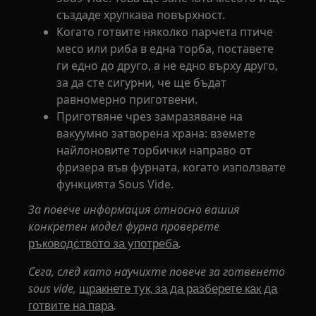
създаде хрупкава повърхност.
Когато готвите няколко парчета птиче
месо или риба в една торба, поставете
ги едно до друго, а не едно върху друго,
за да сте сигурни, че ще бъдат
равномерно приготвени.
Приготвяне чрез замразяване на
вакуумно затворена храна: вземете
найлоновите торбички направо от
фризера във фурната, когато използвате
функцията Sous Vide.
За повече информация относно вашия
конкретен модел фурна проверете
.
ръководството за употреба
Сега, след като научихте повече за готвенето
sous vide,
щракнете тук, за да разберете как да
.
готвите на пара