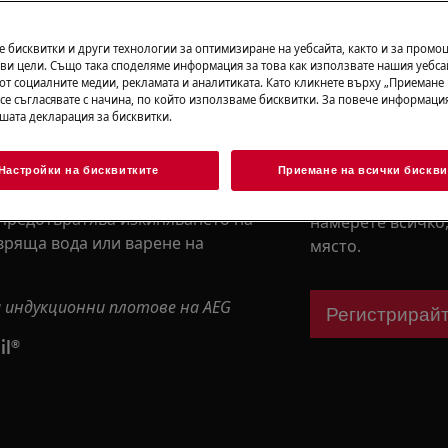
 бисквитки и други технологии за оптимизиране на уебсайта, както и за промо
Свалете упът
ви цели. Също така споделяме информация за това как използвате нашия уебса
от социалните медии, рекламата и аналитиката. Като кликнете върху „Приемане
 се съгласявате с начина, по който използваме бисквитки. За повече информация
ашата декларация за бисквитки.
® има вграден сензор, който
Регистрирайт
е достига температура на кипене.
Настройки на бисквитките
Приемане на всички бискви
ературата, за да намали
Регистрирайте в
 предотвратява изкипяването на
намерете всичко,
вряща вода или варене на
място.
и индукционни плотове на AEG
Регистрирайт
l®