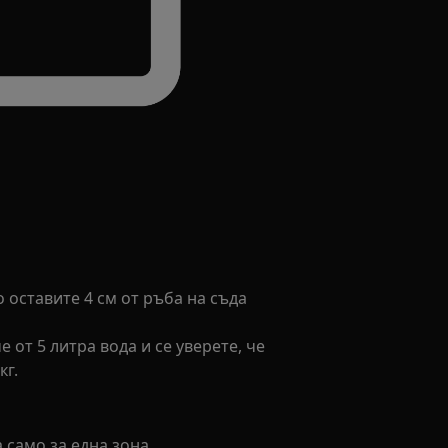
о оставите 4 см от ръба на съда
 от 5 литра вода и се уверете, че
кг.
 само за една зона.