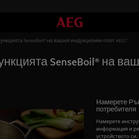
ункцията SenseBoil® на вашия индукционен плот AEG?
ункцията SenseBoil® на в
Намерете Рък
потребителя
Намерете инстру
информация и ре
устройството си.