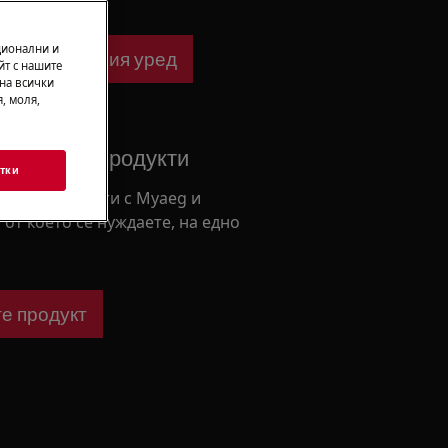
ционални и
ване за Вашия уред
йт с нашите
 на всички
, моля,
е вашите продукти
тки
ашите продукти с Myaeg и
 от което се нуждаете, на едно
е продукт