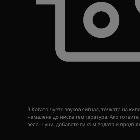
3.Когато чуете звуков сигнал, точката на кип
намалена до ниска температура. Ако готвит
зеленчуци, добавете ги към водата и продълж