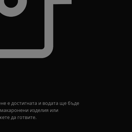
ене е достигната и водата ще бъде
е макаронени изделия или
ете да готвите.