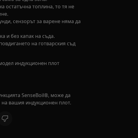
ма остатъчна топлина, то тя не
ене.
унди, сензорът за варене няма да
ка и без капак на съда.
повдигането на готварския съд
модел индукционен плот
ункцията SenseBoil®, може да
и на вашия индукционен плот.