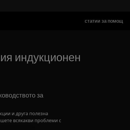
статии за помощ
ашия индукционен
оводството за
кции и друга полезна
шете всякакви проблеми с